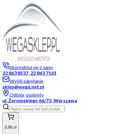
Skontaktuj się z nami
22 863 8537, 22 863 7161
Wyślij zapytanie
sklep@wega.net.pl
Odbiór osobisty
ul. Żeromskiego 66/72, Warszawa
0,00 zł