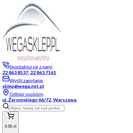
Skontaktuj się z nami
22 863 8537, 22 863 7161
Wyślij zapytanie
sklep@wega.net.pl
Odbiór osobisty
ul. Żeromskiego 66/72, Warszawa
0,00 zł