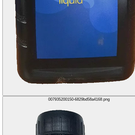
007935200150-6829bd58a4168.png