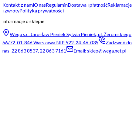
Kontakt z nami
O nas
Regulamin
Dostawa i płatność
Reklamacje
i zwroty
Polityka prywatności
informacje o sklepie
Wega s.c. Jarosław Pieniek Sylwia Pieniek, ul. Żeromskiego
66/72, 01-846 Warszawa NIP 522-24-46-035
Zadzwoń do
nas: 22 863 8537, 22 863 7161
Email: sklep@wega.net.pl