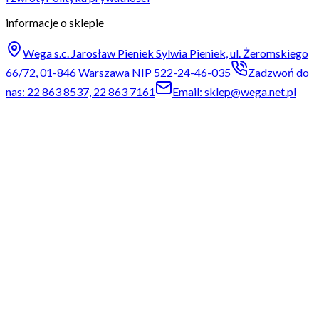
informacje o sklepie
Wega s.c. Jarosław Pieniek Sylwia Pieniek, ul. Żeromskiego
66/72, 01-846 Warszawa NIP 522-24-46-035
Zadzwoń do
nas: 22 863 8537, 22 863 7161
Email: sklep@wega.net.pl