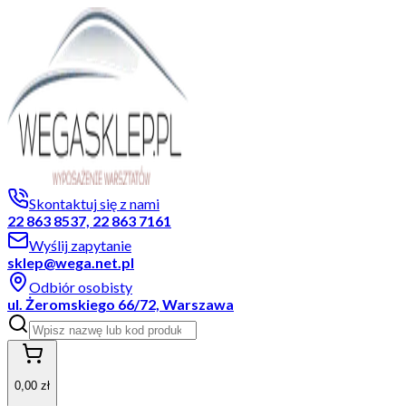
Skontaktuj się z nami
22 863 8537, 22 863 7161
Wyślij zapytanie
sklep@wega.net.pl
Odbiór osobisty
ul. Żeromskiego 66/72, Warszawa
0,00 zł