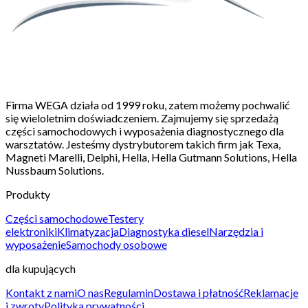
Firma WEGA działa od 1999 roku, zatem możemy pochwalić
się wieloletnim doświadczeniem. Zajmujemy się sprzedażą
części samochodowych i wyposażenia diagnostycznego dla
warsztatów. Jesteśmy dystrybutorem takich firm jak Texa,
Magneti Marelli, Delphi, Hella, Hella Gutmann Solutions, Hella
Nussbaum Solutions.
Produkty
Części samochodowe
Testery
elektroniki
Klimatyzacja
Diagnostyka diesel
Narzędzia i
wyposażenie
Samochody osobowe
dla kupujących
Kontakt z nami
O nas
Regulamin
Dostawa i płatność
Reklamacje
i zwroty
Polityka prywatności