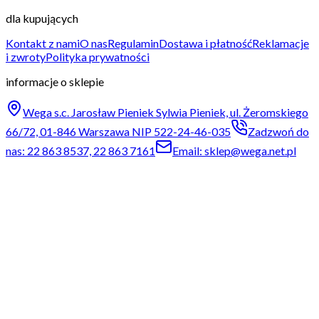
dla kupujących
Kontakt z nami
O nas
Regulamin
Dostawa i płatność
Reklamacje
i zwroty
Polityka prywatności
informacje o sklepie
Wega s.c. Jarosław Pieniek Sylwia Pieniek, ul. Żeromskiego
66/72, 01-846 Warszawa NIP 522-24-46-035
Zadzwoń do
nas: 22 863 8537, 22 863 7161
Email: sklep@wega.net.pl