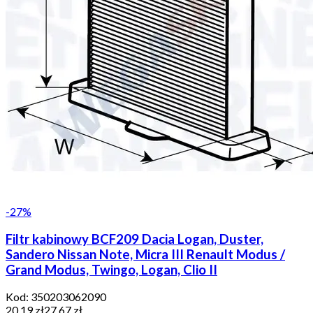
-
27
%
Filtr kabinowy BCF209 Dacia Logan, Duster,
Sandero Nissan Note, Micra III Renault Modus /
Grand Modus, Twingo, Logan, Clio II
Kod:
350203062090
20,19 zł
27,67 zł