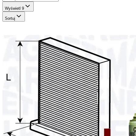
Wyświetl
9
Sortuj