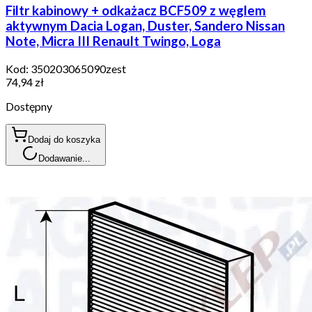
Filtr kabinowy + odkażacz BCF509 z węglem
aktywnym Dacia Logan, Duster, Sandero Nissan
Note, Micra III Renault Twingo, Loga
Kod:
350203065090zest
74,94 zł
Dostępny
Dodaj do koszyka
Dodawanie...