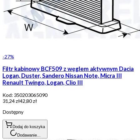
-
27
%
Filtr kabinowy BCF509 z węglem aktywnym Dacia
Logan, Duster, Sandero Nissan Note, Micra III
Renault Twingo, Logan, Clio III
Kod:
350203065090
31,24 zł
42,80 zł
Dostępny
Dodaj do koszyka
Dodawanie...