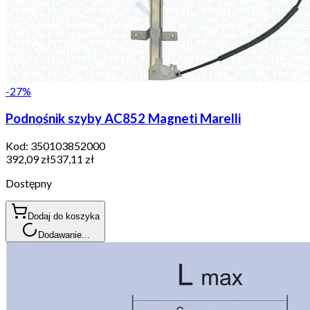
-
27
%
Podnośnik szyby AC852 Magneti Marelli
Kod:
350103852000
392,09 zł
537,11 zł
Dostępny
Dodaj do koszyka
Dodawanie...