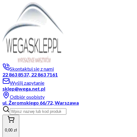
Skontaktuj się z nami
22 863 8537, 22 863 7161
Wyślij zapytanie
sklep@wega.net.pl
Odbiór osobisty
ul. Żeromskiego 66/72, Warszawa
0,00 zł