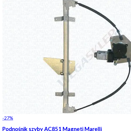
-
27
%
Podnośnik szyby AC851 Magneti Marelli