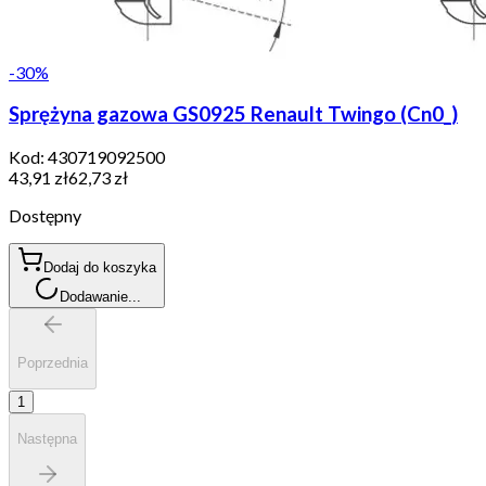
-
30
%
Sprężyna gazowa GS0925 Renault Twingo (Cn0_)
Kod:
430719092500
43,91 zł
62,73 zł
Dostępny
Dodaj do koszyka
Dodawanie...
Poprzednia
1
Następna