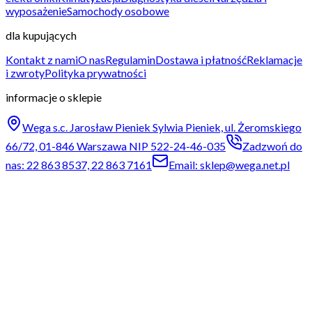
wyposażenie
Samochody osobowe
dla kupujących
Kontakt z nami
O nas
Regulamin
Dostawa i płatność
Reklamacje
i zwroty
Polityka prywatności
informacje o sklepie
Wega s.c. Jarosław Pieniek Sylwia Pieniek, ul. Żeromskiego
66/72, 01-846 Warszawa NIP 522-24-46-035
Zadzwoń do
nas: 22 863 8537, 22 863 7161
Email: sklep@wega.net.pl