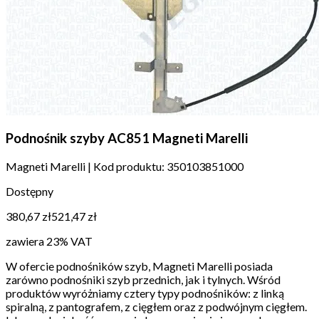
Podnośnik szyby AC851 Magneti Marelli
Magneti Marelli
|
Kod produktu:
350103851000
Dostępny
380,67 zł
521,47 zł
zawiera 23% VAT
W ofercie podnośników szyb, Magneti Marelli posiada
zarówno podnośniki szyb przednich, jak i tylnych. Wśród
produktów wyróżniamy cztery typy podnośników: z linką
spiralną, z pantografem, z cięgłem oraz z podwójnym cięgłem.