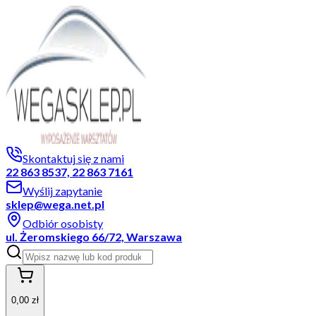
Skontaktuj się z nami
22 863 8537, 22 863 7161
Wyślij zapytanie
sklep@wega.net.pl
Odbiór osobisty
ul. Żeromskiego 66/72, Warszawa
0,00 zł