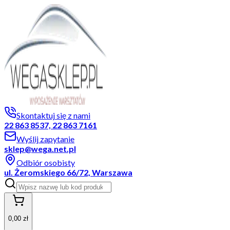
Skontaktuj się z nami
22 863 8537, 22 863 7161
Wyślij zapytanie
sklep@wega.net.pl
Odbiór osobisty
ul. Żeromskiego 66/72, Warszawa
0,00 zł