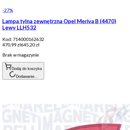
-
27
%
Lampa tylna zewnętrzna Opel Meriva B (4470)
Lewy LLH532
Kod:
714000162632
470,99 zł
645,20 zł
Brak w magazynie
Dodaj do koszyka
Dodawanie...