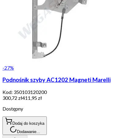
-
27
%
Podnośnik szyby AC1202 Magneti Marelli
Kod:
350103120200
300,72 zł
411,95 zł
Dostępny
Dodaj do koszyka
Dodawanie...