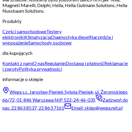
Magneti Marelli, Delphi, Hella, Hella Gutmann Solutions, Hella
Nussbaum Solutions.
Produkty
Części samochodowe
Testery
elektroniki
Klimatyzacja
Diagnostyka diesel
Narzędzia i
wyposażenie
Samochody osobowe
dla kupujących
Kontakt z nami
O nas
Regulamin
Dostawa i płatność
Reklamacje
i zwroty
Polityka prywatności
informacje o sklepie
Wega s.c. Jarosław Pieniek Sylwia Pieniek, ul. Żeromskiego
66/72, 01-846 Warszawa NIP 522-24-46-035
Zadzwoń do
nas: 22 863 8537, 22 863 7161
Email: sklep@wega.net.pl