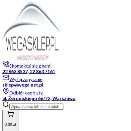
Skontaktuj się z nami
22 863 8537, 22 863 7161
Wyślij zapytanie
sklep@wega.net.pl
Odbiór osobisty
ul. Żeromskiego 66/72, Warszawa
0,00 zł