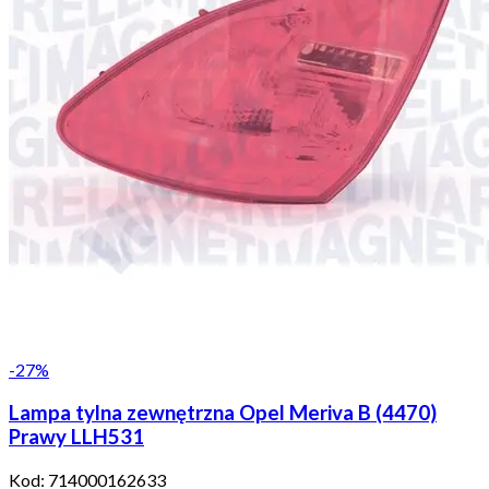
-
27
%
Lampa tylna zewnętrzna Opel Meriva B (4470)
Prawy LLH531
Kod:
714000162633