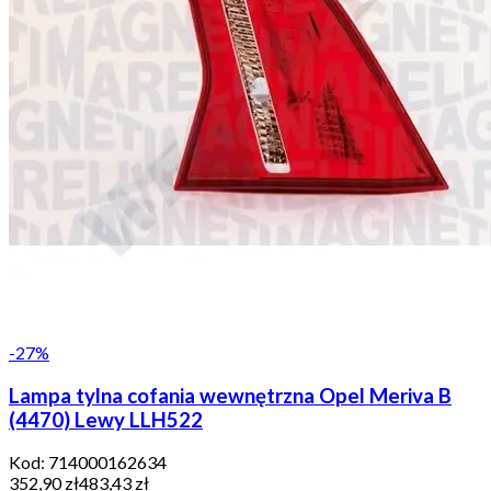
-
27
%
Lampa tylna cofania wewnętrzna Opel Meriva B
(4470) Lewy LLH522
Kod:
714000162634
352,90 zł
483,43 zł