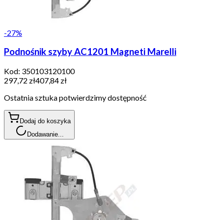
-
27
%
Podnośnik szyby AC1201 Magneti Marelli
Kod:
350103120100
297,72 zł
407,84 zł
Ostatnia sztuka potwierdzimy dostępność
Dodaj do koszyka
Dodawanie...