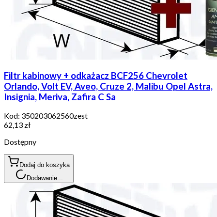
Filtr kabinowy + odkażacz BCF256 Chevrolet
Orlando, Volt EV, Aveo, Cruze 2, Malibu Opel Astra,
Insignia, Meriva, Zafira C Sa
Kod:
350203062560zest
62,13 zł
Dostępny
Dodaj do koszyka
Dodawanie...