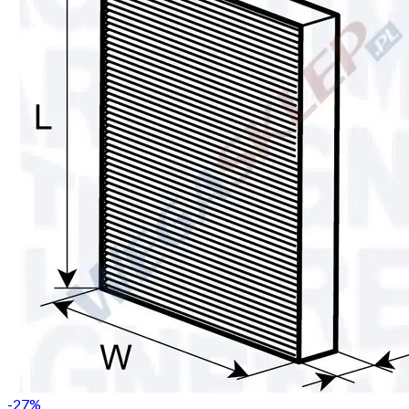
-
27
%