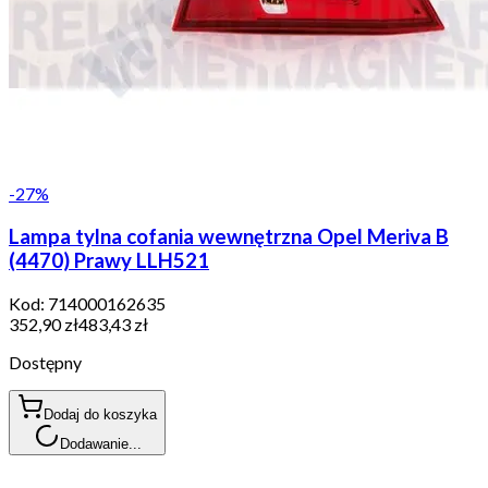
-
27
%
Lampa tylna cofania wewnętrzna Opel Meriva B
(4470) Prawy LLH521
Kod:
714000162635
352,90 zł
483,43 zł
Dostępny
Dodaj do koszyka
Dodawanie...