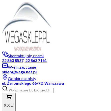
Skontaktuj się z nami
22 863 8537, 22 863 7161
Wyślij zapytanie
sklep@wega.net.pl
Odbiór osobisty
ul. Żeromskiego 66/72, Warszawa
0,00 zł