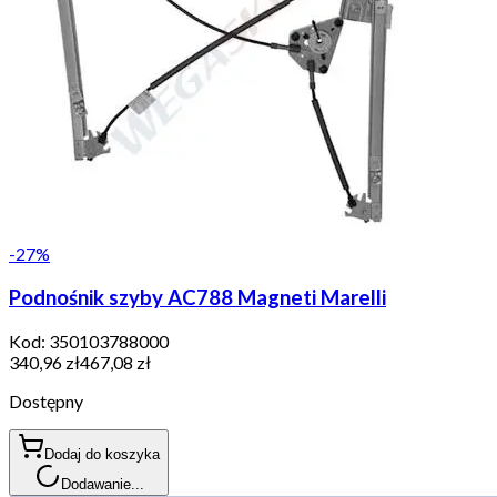
-
27
%
Podnośnik szyby AC788 Magneti Marelli
Kod:
350103788000
340,96 zł
467,08 zł
Dostępny
Dodaj do koszyka
Dodawanie...