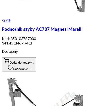
-
27
%
Podnośnik szyby AC787 Magneti Marelli
Kod:
350103787000
341,45 zł
467,74 zł
Dostępny
Dodaj do koszyka
Dodawanie...