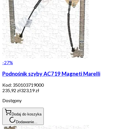
-
27
%
Podnośnik szyby AC719 Magneti Marelli
Kod:
350103719000
235,92 zł
323,19 zł
Dostępny
Dodaj do koszyka
Dodawanie...