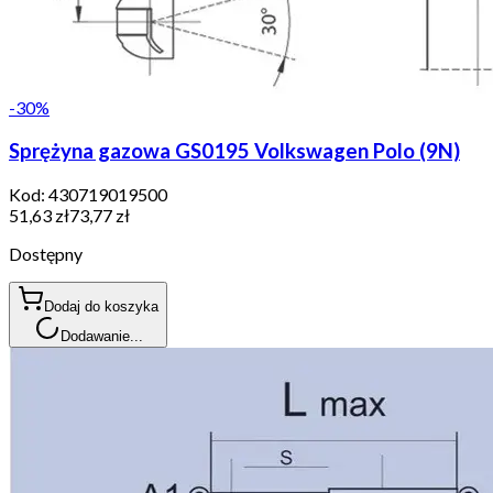
-
30
%
Sprężyna gazowa GS0195 Volkswagen Polo (9N)
Kod:
430719019500
51,63 zł
73,77 zł
Dostępny
Dodaj do koszyka
Dodawanie...