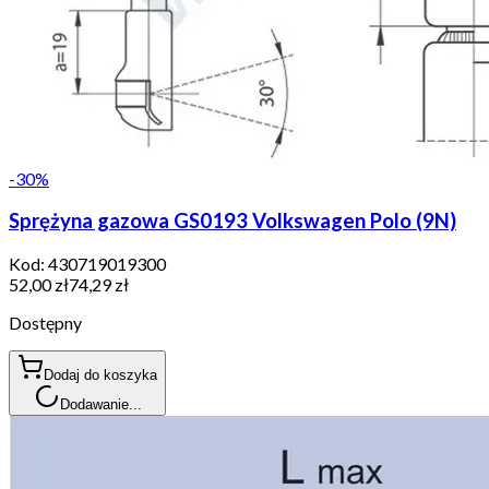
-
30
%
Sprężyna gazowa GS0193 Volkswagen Polo (9N)
Kod:
430719019300
52,00 zł
74,29 zł
Dostępny
Dodaj do koszyka
Dodawanie...