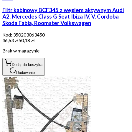
Filtr kabinowy BCF345 z węglem aktywnym Audi
A2, Mercedes Class G Seat Ibiza IV, V, Cordoba
Skoda Fabia, Roomster Volkswagen
Kod:
350203063450
36,63 zł
50,18 zł
Brak w magazynie
Dodaj do koszyka
Dodawanie...