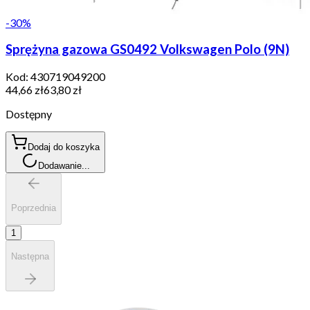
-
30
%
Sprężyna gazowa GS0492 Volkswagen Polo (9N)
Kod:
430719049200
44,66 zł
63,80 zł
Dostępny
Dodaj do koszyka
Dodawanie...
Poprzednia
1
Następna