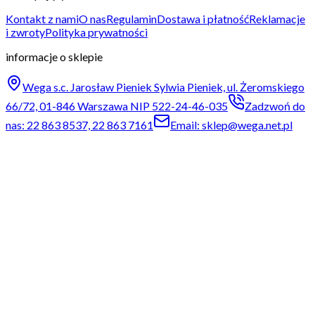
Kontakt z nami
O nas
Regulamin
Dostawa i płatność
Reklamacje
i zwroty
Polityka prywatności
informacje o sklepie
Wega s.c. Jarosław Pieniek Sylwia Pieniek, ul. Żeromskiego
66/72, 01-846 Warszawa NIP 522-24-46-035
Zadzwoń do
nas: 22 863 8537, 22 863 7161
Email: sklep@wega.net.pl