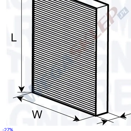
-
27
%