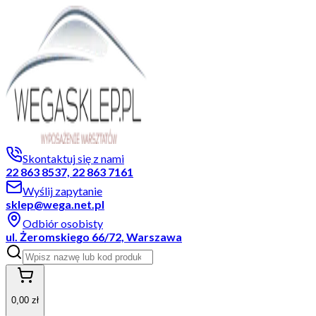
Skontaktuj się z nami
22 863 8537, 22 863 7161
Wyślij zapytanie
sklep@wega.net.pl
Odbiór osobisty
ul. Żeromskiego 66/72, Warszawa
0,00 zł