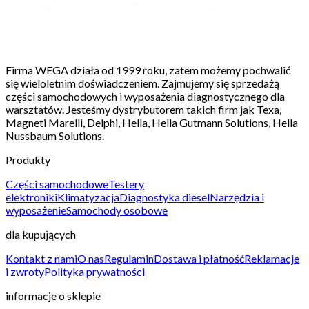
Firma WEGA działa od 1999 roku, zatem możemy pochwalić
się wieloletnim doświadczeniem. Zajmujemy się sprzedażą
części samochodowych i wyposażenia diagnostycznego dla
warsztatów. Jesteśmy dystrybutorem takich firm jak Texa,
Magneti Marelli, Delphi, Hella, Hella Gutmann Solutions, Hella
Nussbaum Solutions.
Produkty
Części samochodowe
Testery
elektroniki
Klimatyzacja
Diagnostyka diesel
Narzędzia i
wyposażenie
Samochody osobowe
dla kupujących
Kontakt z nami
O nas
Regulamin
Dostawa i płatność
Reklamacje
i zwroty
Polityka prywatności
informacje o sklepie