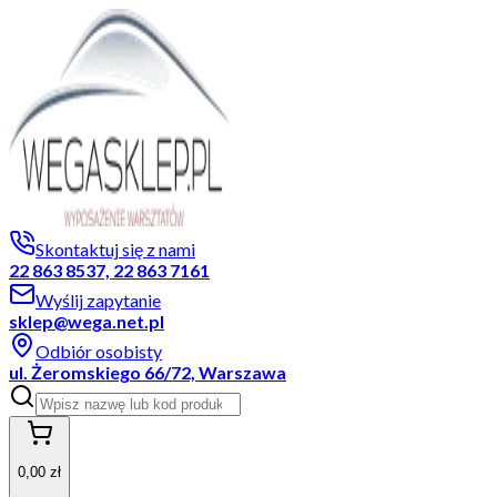
Skontaktuj się z nami
22 863 8537, 22 863 7161
Wyślij zapytanie
sklep@wega.net.pl
Odbiór osobisty
ul. Żeromskiego 66/72, Warszawa
0,00 zł