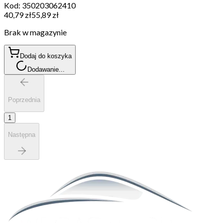
Kod:
350203062410
40,79 zł
55,89 zł
Brak w magazynie
Dodaj do koszyka
Dodawanie...
Poprzednia
1
Następna