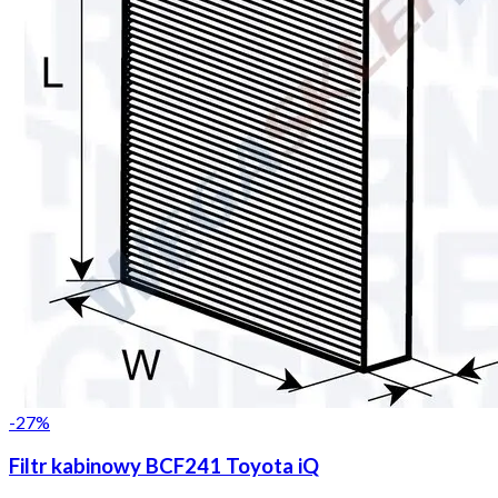
-
27
%
Filtr kabinowy BCF241 Toyota iQ