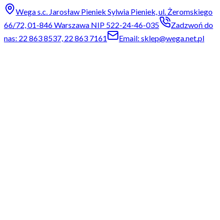
Wega s.c. Jarosław Pieniek Sylwia Pieniek, ul. Żeromskiego
66/72, 01-846 Warszawa NIP 522-24-46-035
Zadzwoń do
nas: 22 863 8537, 22 863 7161
Email: sklep@wega.net.pl