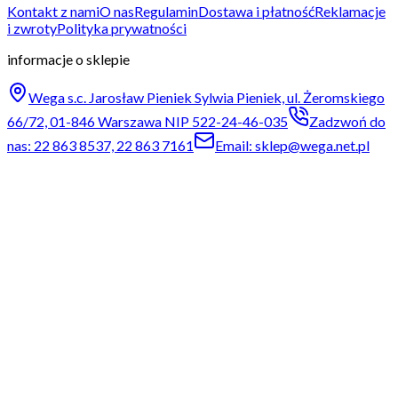
Kontakt z nami
O nas
Regulamin
Dostawa i płatność
Reklamacje
i zwroty
Polityka prywatności
informacje o sklepie
Wega s.c. Jarosław Pieniek Sylwia Pieniek, ul. Żeromskiego
66/72, 01-846 Warszawa NIP 522-24-46-035
Zadzwoń do
nas: 22 863 8537, 22 863 7161
Email: sklep@wega.net.pl