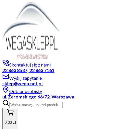
Skontaktuj się z nami
22 863 8537, 22 863 7161
Wyślij zapytanie
sklep@wega.net.pl
Odbiór osobisty
ul. Żeromskiego 66/72, Warszawa
0,00 zł