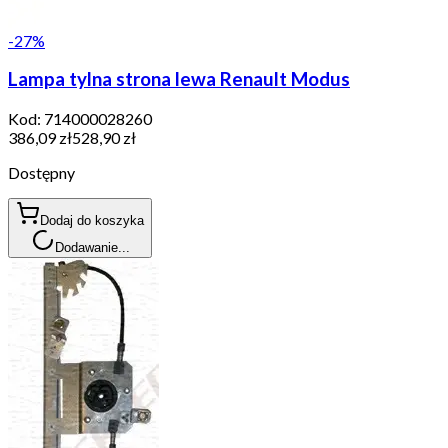
-
27
%
Lampa tylna strona lewa Renault Modus
Kod:
714000028260
386,09 zł
528,90 zł
Dostępny
Dodaj do koszyka
Dodawanie...