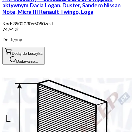
aktywnym Dacia Logan, Duster, Sandero Nissan
Note, Micra III Renault Twingo, Loga
Kod:
350203065090zest
74,94 zł
Dostępny
Dodaj do koszyka
Dodawanie...