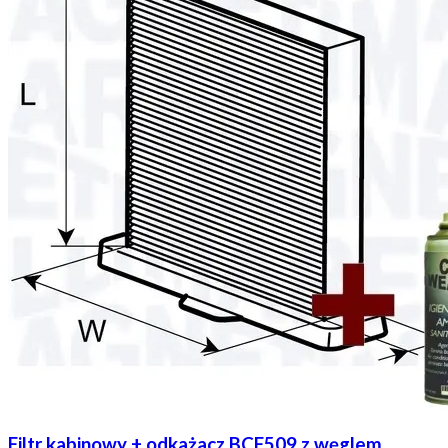
Filtr kabinowy + odkażacz BCF509 z węglem