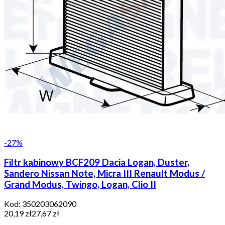
-
27
%
Filtr kabinowy BCF209 Dacia Logan, Duster,
Sandero Nissan Note, Micra III Renault Modus /
Grand Modus, Twingo, Logan, Clio II
Kod:
350203062090
20,19 zł
27,67 zł