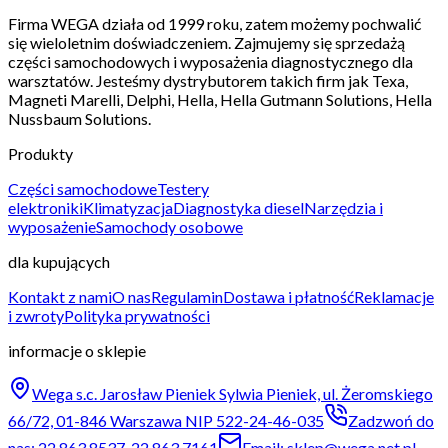
Firma WEGA działa od 1999 roku, zatem możemy pochwalić
się wieloletnim doświadczeniem. Zajmujemy się sprzedażą
części samochodowych i wyposażenia diagnostycznego dla
warsztatów. Jesteśmy dystrybutorem takich firm jak Texa,
Magneti Marelli, Delphi, Hella, Hella Gutmann Solutions, Hella
Nussbaum Solutions.
Produkty
Części samochodowe
Testery
elektroniki
Klimatyzacja
Diagnostyka diesel
Narzędzia i
wyposażenie
Samochody osobowe
dla kupujących
Kontakt z nami
O nas
Regulamin
Dostawa i płatność
Reklamacje
i zwroty
Polityka prywatności
informacje o sklepie
Wega s.c. Jarosław Pieniek Sylwia Pieniek, ul. Żeromskiego
66/72, 01-846 Warszawa NIP 522-24-46-035
Zadzwoń do
nas: 22 863 8537, 22 863 7161
Email: sklep@wega.net.pl