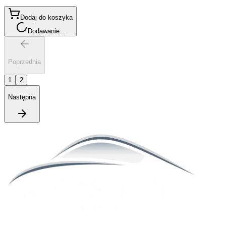
Dodaj do koszyka
Dodawanie...
Poprzednia
1
2
Następna