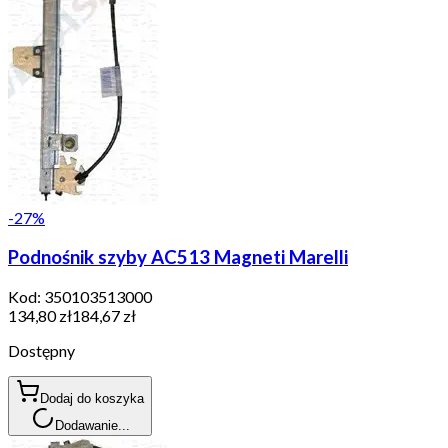
-
27
%
Podnośnik szyby AC513 Magneti Marelli
Kod:
350103513000
134,80 zł
184,67 zł
Dostępny
Dodaj do koszyka
Dodawanie...