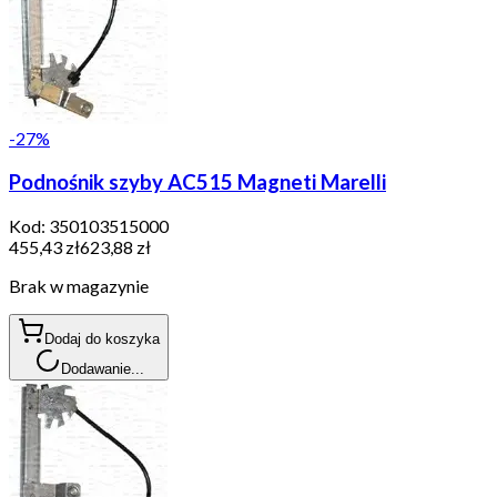
-
27
%
Podnośnik szyby AC515 Magneti Marelli
Kod:
350103515000
455,43 zł
623,88 zł
Brak w magazynie
Dodaj do koszyka
Dodawanie...