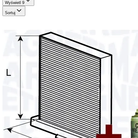
Wyświetl
9
Sortuj