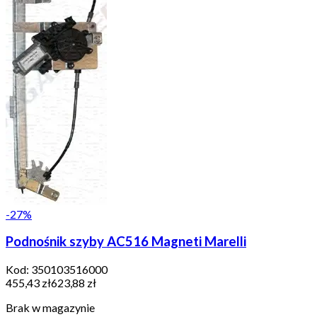
-
27
%
Podnośnik szyby AC516 Magneti Marelli
Kod:
350103516000
455,43 zł
623,88 zł
Brak w magazynie