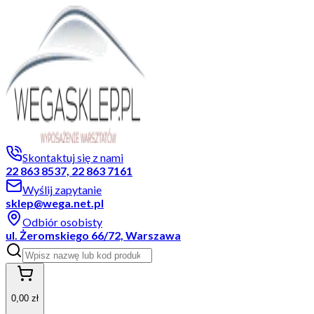
Skontaktuj się z nami
22 863 8537, 22 863 7161
Wyślij zapytanie
sklep@wega.net.pl
Odbiór osobisty
ul. Żeromskiego 66/72, Warszawa
0,00 zł