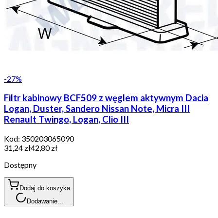
-
27
%
Filtr kabinowy BCF509 z węglem aktywnym Dacia
Logan, Duster, Sandero Nissan Note, Micra III
Renault Twingo, Logan, Clio III
Kod:
350203065090
31,24 zł
42,80 zł
Dostępny
Dodaj do koszyka
Dodawanie...