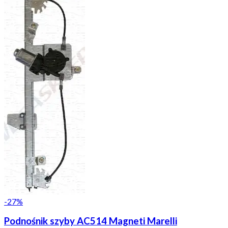
-
27
%
Podnośnik szyby AC514 Magneti Marelli