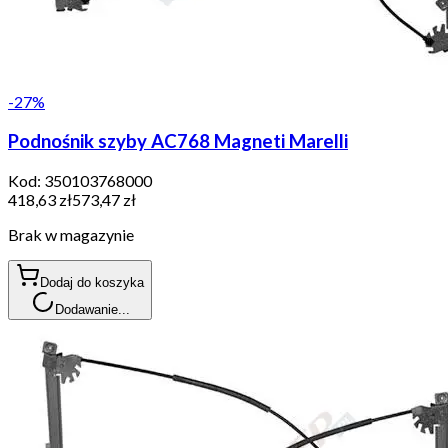
-
27
%
Podnośnik szyby AC768 Magneti Marelli
Kod:
350103768000
418,63 zł
573,47 zł
Brak w magazynie
Dodaj do koszyka
Dodawanie...