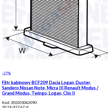
-
27
%
Filtr kabinowy BCF209 Dacia Logan, Duster,
Sandero Nissan Note, Micra III Renault Modus /
Grand Modus, Twingo, Logan, Clio II
Kod:
350203062090
20,19 zł
27,67 zł