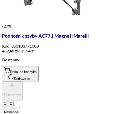
-
27
%
Podnośnik szyby AC771 Magneti Marelli
Kod:
350103771000
462,48 zł
633,54 zł
Dostępny
Dodaj do koszyka
Dodawanie...
Poprzednia
1
2
Następna