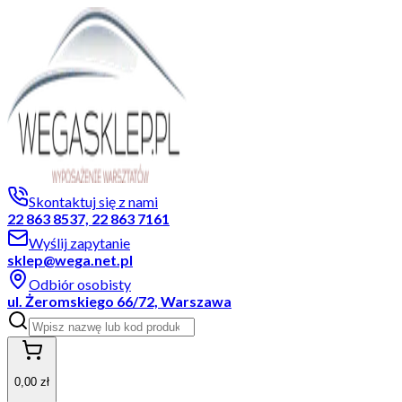
Skontaktuj się z nami
22 863 8537, 22 863 7161
Wyślij zapytanie
sklep@wega.net.pl
Odbiór osobisty
ul. Żeromskiego 66/72, Warszawa
0,00 zł