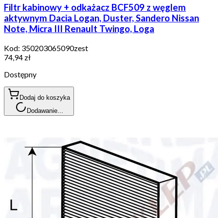
Filtr kabinowy + odkażacz BCF509 z węglem
aktywnym Dacia Logan, Duster, Sandero Nissan
Note, Micra III Renault Twingo, Loga
Kod:
350203065090zest
74,94 zł
Dostępny
Dodaj do koszyka
Dodawanie...