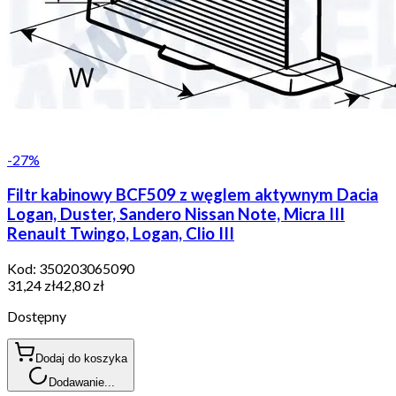
-
27
%
Filtr kabinowy BCF509 z węglem aktywnym Dacia
Logan, Duster, Sandero Nissan Note, Micra III
Renault Twingo, Logan, Clio III
Kod:
350203065090
31,24 zł
42,80 zł
Dostępny
Dodaj do koszyka
Dodawanie...