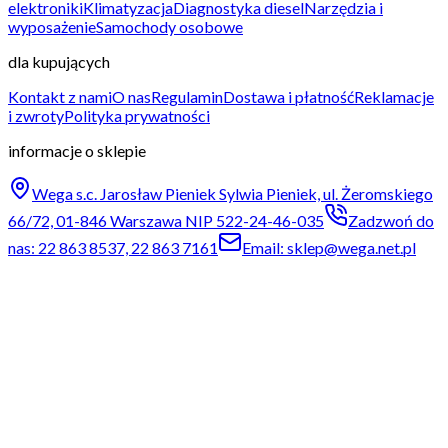
elektroniki
Klimatyzacja
Diagnostyka diesel
Narzędzia i
wyposażenie
Samochody osobowe
dla kupujących
Kontakt z nami
O nas
Regulamin
Dostawa i płatność
Reklamacje
i zwroty
Polityka prywatności
informacje o sklepie
Wega s.c. Jarosław Pieniek Sylwia Pieniek, ul. Żeromskiego
66/72, 01-846 Warszawa NIP 522-24-46-035
Zadzwoń do
nas: 22 863 8537, 22 863 7161
Email: sklep@wega.net.pl