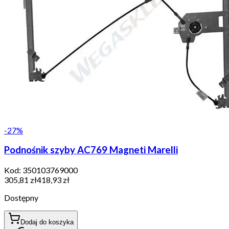
-
27
%
Podnośnik szyby AC769 Magneti Marelli
Kod:
350103769000
305,81 zł
418,93 zł
Dostępny
Dodaj do koszyka