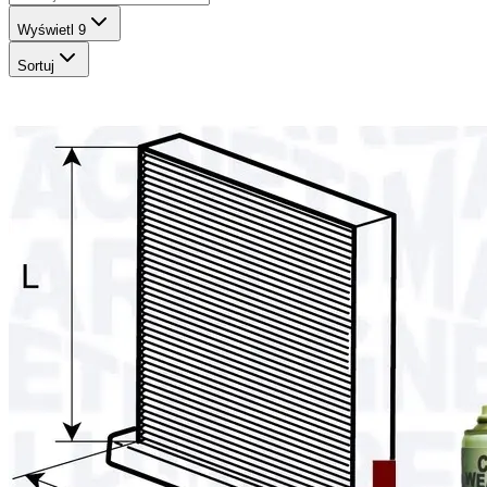
Wyświetl
9
Sortuj