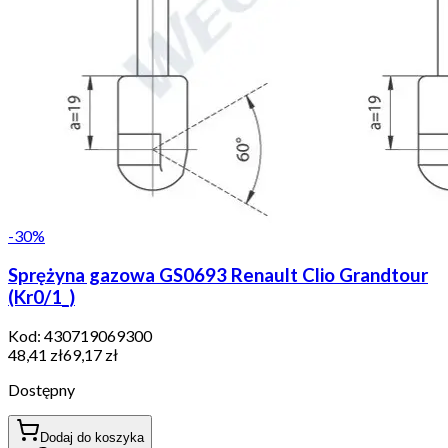
-
30
%
Sprężyna gazowa GS0693 Renault Clio Grandtour
(Kr0/1_)
Kod:
430719069300
48,41 zł
69,17 zł
Dostępny
Dodaj do koszyka