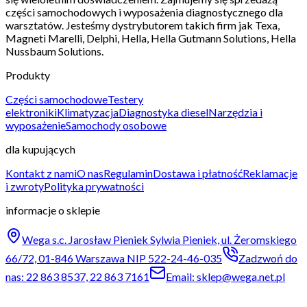
części samochodowych i wyposażenia diagnostycznego dla
warsztatów. Jesteśmy dystrybutorem takich firm jak Texa,
Magneti Marelli, Delphi, Hella, Hella Gutmann Solutions, Hella
Nussbaum Solutions.
Produkty
Części samochodowe
Testery
elektroniki
Klimatyzacja
Diagnostyka diesel
Narzędzia i
wyposażenie
Samochody osobowe
dla kupujących
Kontakt z nami
O nas
Regulamin
Dostawa i płatność
Reklamacje
i zwroty
Polityka prywatności
informacje o sklepie
Wega s.c. Jarosław Pieniek Sylwia Pieniek, ul. Żeromskiego
66/72, 01-846 Warszawa NIP 522-24-46-035
Zadzwoń do
nas: 22 863 8537, 22 863 7161
Email: sklep@wega.net.pl