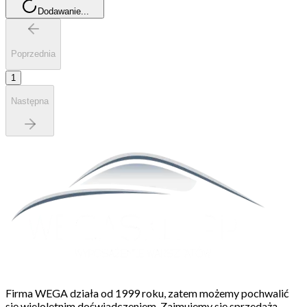
Dodawanie...
Poprzednia
1
Następna
Firma WEGA działa od 1999 roku, zatem możemy pochwalić
się wieloletnim doświadczeniem. Zajmujemy się sprzedażą