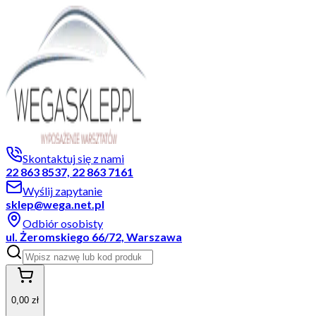
Skontaktuj się z nami
22 863 8537, 22 863 7161
Wyślij zapytanie
sklep@wega.net.pl
Odbiór osobisty
ul. Żeromskiego 66/72, Warszawa
0,00 zł