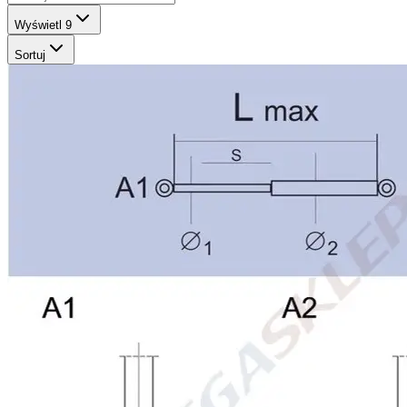
Wyświetl
9
Sortuj