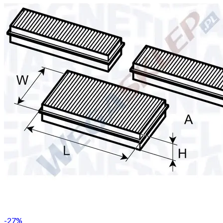
-
27
%