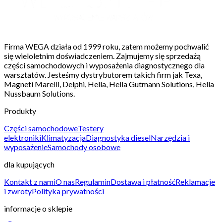
Firma WEGA działa od 1999 roku, zatem możemy pochwalić
się wieloletnim doświadczeniem. Zajmujemy się sprzedażą
części samochodowych i wyposażenia diagnostycznego dla
warsztatów. Jesteśmy dystrybutorem takich firm jak Texa,
Magneti Marelli, Delphi, Hella, Hella Gutmann Solutions, Hella
Nussbaum Solutions.
Produkty
Części samochodowe
Testery
elektroniki
Klimatyzacja
Diagnostyka diesel
Narzędzia i
wyposażenie
Samochody osobowe
dla kupujących
Kontakt z nami
O nas
Regulamin
Dostawa i płatność
Reklamacje
i zwroty
Polityka prywatności
informacje o sklepie