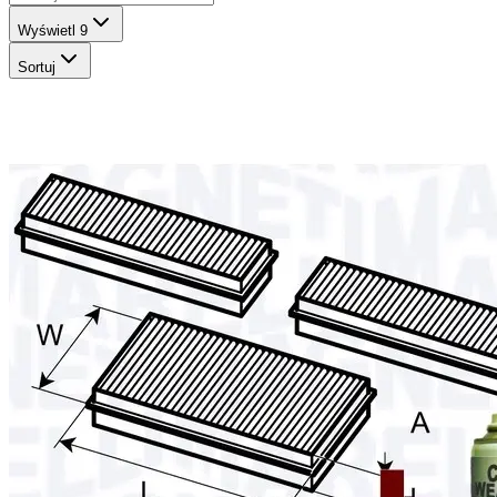
Wyświetl
9
Sortuj