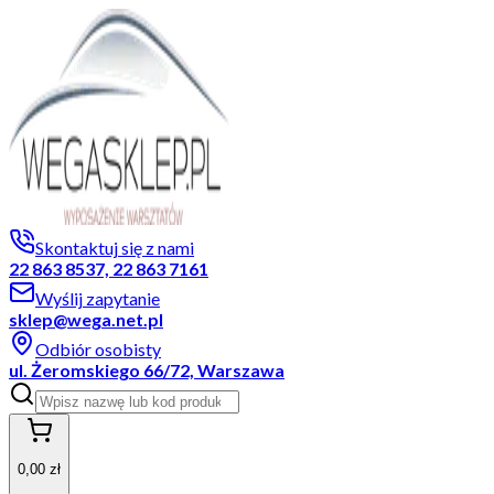
Skontaktuj się z nami
22 863 8537, 22 863 7161
Wyślij zapytanie
sklep@wega.net.pl
Odbiór osobisty
ul. Żeromskiego 66/72, Warszawa
0,00 zł