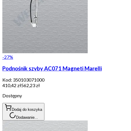
-
27
%
Podnośnik szyby AC071 Magneti Marelli
Kod:
350103071000
410,42 zł
562,23 zł
Dostępny
Dodaj do koszyka
Dodawanie...