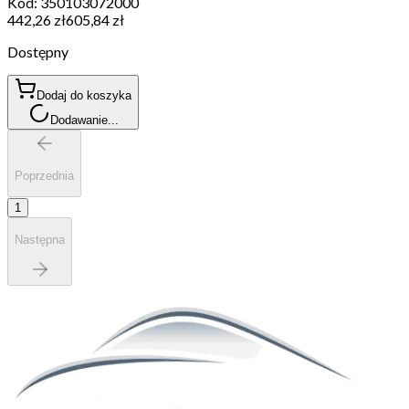
Kod:
350103072000
442,26 zł
605,84 zł
Dostępny
Dodaj do koszyka
Dodawanie...
Poprzednia
1
Następna