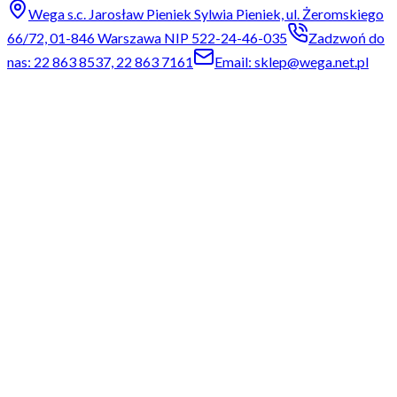
Wega s.c. Jarosław Pieniek Sylwia Pieniek, ul. Żeromskiego
66/72, 01-846 Warszawa NIP 522-24-46-035
Zadzwoń do
nas: 22 863 8537, 22 863 7161
Email: sklep@wega.net.pl