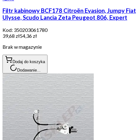
Filtr kabinowy BCF178 Citroën Evasion, Jumpy Fiat
Ulysse, Scudo Lancia Zeta Peugeot 806, Expert
Kod:
350203061780
39,68 zł
54,36 zł
Brak w magazynie
Dodaj do koszyka
Dodawanie...