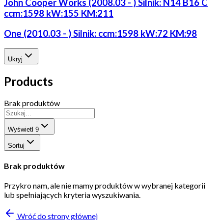
John Cooper Works (2008.03 - ) Silnik: N14 B16 C
ccm:1598 kW:155 KM:211
One (2010.03 - ) Silnik: ccm:1598 kW:72 KM:98
Ukryj
Products
Brak produktów
Wyświetl
9
Sortuj
Brak produktów
Przykro nam, ale nie mamy produktów w wybranej kategorii
lub spełniających kryteria wyszukiwania.
Wróć do strony głównej