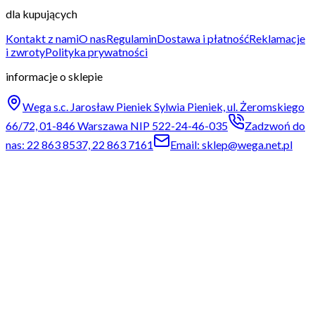
dla kupujących
Kontakt z nami
O nas
Regulamin
Dostawa i płatność
Reklamacje
i zwroty
Polityka prywatności
informacje o sklepie
Wega s.c. Jarosław Pieniek Sylwia Pieniek, ul. Żeromskiego
66/72, 01-846 Warszawa NIP 522-24-46-035
Zadzwoń do
nas: 22 863 8537, 22 863 7161
Email: sklep@wega.net.pl