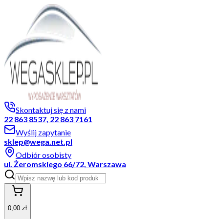
Skontaktuj się z nami
22 863 8537, 22 863 7161
Wyślij zapytanie
sklep@wega.net.pl
Odbiór osobisty
ul. Żeromskiego 66/72, Warszawa
0,00 zł