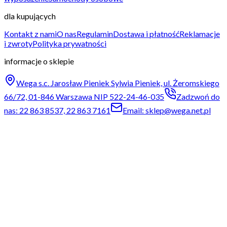
dla kupujących
Kontakt z nami
O nas
Regulamin
Dostawa i płatność
Reklamacje
i zwroty
Polityka prywatności
informacje o sklepie
Wega s.c. Jarosław Pieniek Sylwia Pieniek, ul. Żeromskiego
66/72, 01-846 Warszawa NIP 522-24-46-035
Zadzwoń do
nas: 22 863 8537, 22 863 7161
Email: sklep@wega.net.pl