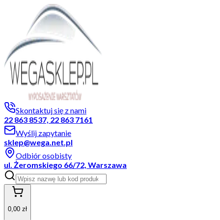
Skontaktuj się z nami
22 863 8537, 22 863 7161
Wyślij zapytanie
sklep@wega.net.pl
Odbiór osobisty
ul. Żeromskiego 66/72, Warszawa
0,00 zł