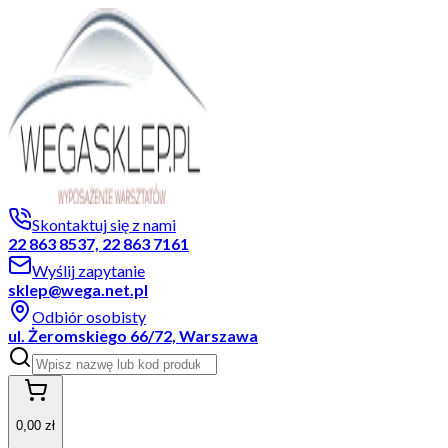
Skontaktuj się z nami
22 863 8537, 22 863 7161
Wyślij zapytanie
sklep@wega.net.pl
Odbiór osobisty
ul. Żeromskiego 66/72, Warszawa
0,00 zł