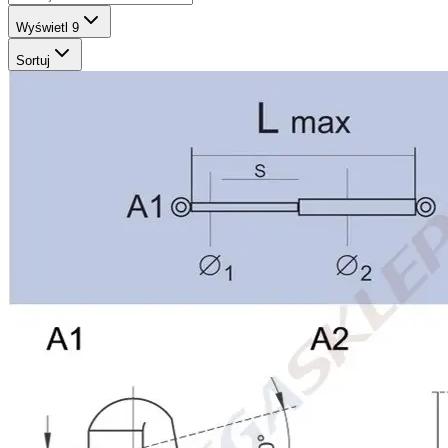
Wyświetl
9
Sortuj