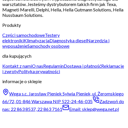
warsztatów. Jesteśmy dystrybutorem takich firm jak Texa,
Magneti Marelli, Delphi, Hella, Hella Gutmann Solutions, Hella
Nussbaum Solutions.
Produkty
Części samochodowe
Testery
elektroniki
Klimatyzacja
Diagnostyka diesel
Narzędzia i
wyposażenie
Samochody osobowe
dla kupujących
Kontakt z nami
O nas
Regulamin
Dostawa i płatność
Reklamacje
i zwroty
Polityka prywatności
informacje o sklepie
Wega s.c. Jarosław Pieniek Sylwia Pieniek, ul. Żeromskiego
66/72, 01-846 Warszawa NIP 522-24-46-035
Zadzwoń do
nas: 22 863 8537, 22 863 7161
Email: sklep@wega.net.pl