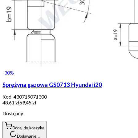
-
30
%
Sprężyna gazowa GS0713 Hyundai i20
Kod:
430719071300
48,61 zł
69,45 zł
Dostępny
Dodaj do koszyka
Dodawanie...