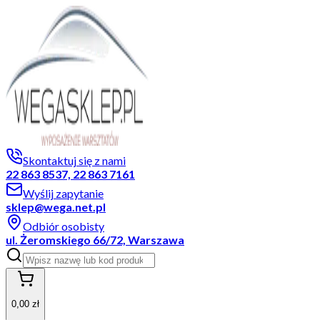
Skontaktuj się z nami
22 863 8537, 22 863 7161
Wyślij zapytanie
sklep@wega.net.pl
Odbiór osobisty
ul. Żeromskiego 66/72, Warszawa
0,00 zł