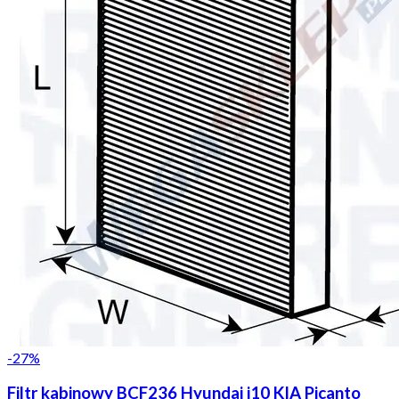
-
27
%
Filtr kabinowy BCF236 Hyundai i10 KIA Picanto