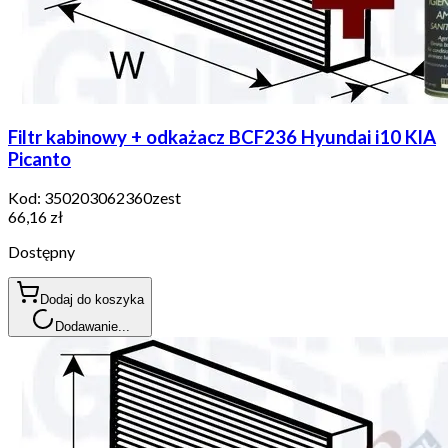
Filtr kabinowy + odkażacz BCF236 Hyundai i10 KIA
Picanto
Kod:
350203062360zest
66,16 zł
Dostępny
Dodaj do koszyka
Dodawanie...