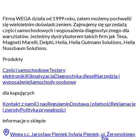
Firma WEGA działa od 1999 roku, zatem możemy pochwalić
się wieloletnim doświadczeniem. Zajmujemy się sprzedażą
części samochodowych i wyposażenia diagnostycznego dla
warsztatów. Jesteśmy dystrybutorem takich firm jak Texa,
Magneti Marelli, Delphi, Hella, Hella Gutmann Solutions, Hella
Nussbaum Solutions.
Produkty
Części samochodowe
Testery
elektroniki
Klimatyzacja
Diagnostyka diesel
Narzędzia i
wyposażenie
Samochody osobowe
dla kupujących
Kontakt z nami
O nas
Regulamin
Dostawa i płatność
Reklamacje
i zwroty
Polityka prywatności
informacje o sklepie
Wega s.c. Jarosław Pieniek Sylwia Pieniek, ul. Żeromskiego