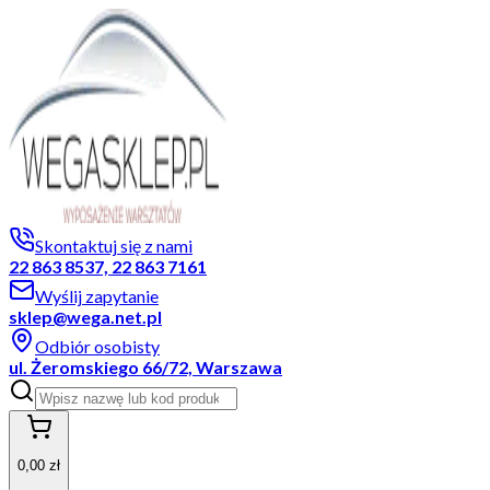
Skontaktuj się z nami
22 863 8537, 22 863 7161
Wyślij zapytanie
sklep@wega.net.pl
Odbiór osobisty
ul. Żeromskiego 66/72, Warszawa
0,00 zł