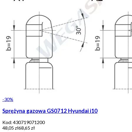
-
30
%
Sprężyna gazowa GS0712 Hyundai i10
Kod:
430719071200
48,05 zł
68,65 zł