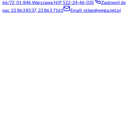
66/72, 01-846 Warszawa NIP 522-24-46-035
Zadzwoń do
nas: 22 863 8537, 22 863 7161
Email: sklep@wega.net.pl