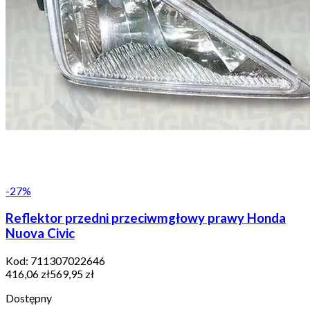
-
27
%
Reflektor przedni przeciwmgłowy prawy Honda
Nuova Civic
Kod:
711307022646
416,06 zł
569,95 zł
Dostępny