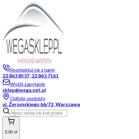
Skontaktuj się z nami
22 863 8537, 22 863 7161
Wyślij zapytanie
sklep@wega.net.pl
Odbiór osobisty
ul. Żeromskiego 66/72, Warszawa
0,00 zł