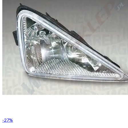
-
27
%