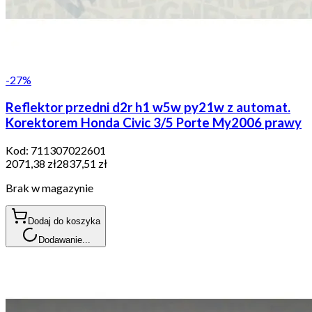
-
27
%
Reflektor przedni d2r h1 w5w py21w z automat.
Korektorem Honda Civic 3/5 Porte My2006 prawy
Kod:
711307022601
2071,38 zł
2837,51 zł
Brak w magazynie
Dodaj do koszyka
Dodawanie...