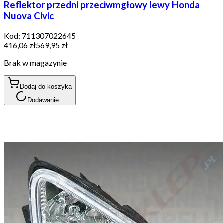
Reflektor przedni przeciwmgłowy lewy Honda
Nuova Civic
Kod:
711307022645
416,06 zł
569,95 zł
Brak w magazynie
Dodaj do koszyka
Dodawanie...