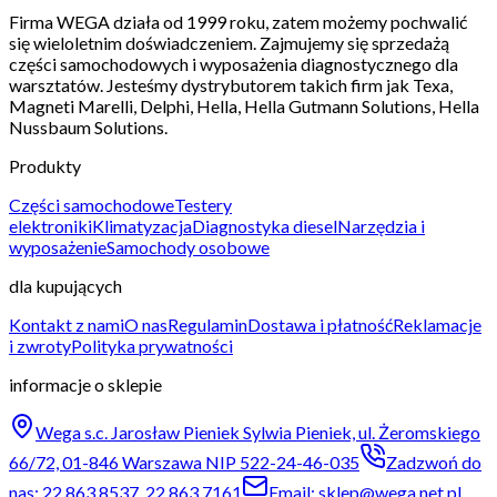
Firma WEGA działa od 1999 roku, zatem możemy pochwalić
się wieloletnim doświadczeniem. Zajmujemy się sprzedażą
części samochodowych i wyposażenia diagnostycznego dla
warsztatów. Jesteśmy dystrybutorem takich firm jak Texa,
Magneti Marelli, Delphi, Hella, Hella Gutmann Solutions, Hella
Nussbaum Solutions.
Produkty
Części samochodowe
Testery
elektroniki
Klimatyzacja
Diagnostyka diesel
Narzędzia i
wyposażenie
Samochody osobowe
dla kupujących
Kontakt z nami
O nas
Regulamin
Dostawa i płatność
Reklamacje
i zwroty
Polityka prywatności
informacje o sklepie
Wega s.c. Jarosław Pieniek Sylwia Pieniek, ul. Żeromskiego
66/72, 01-846 Warszawa NIP 522-24-46-035
Zadzwoń do
nas: 22 863 8537, 22 863 7161
Email: sklep@wega.net.pl