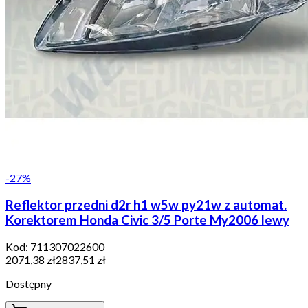
-
27
%
Reflektor przedni d2r h1 w5w py21w z automat.
Korektorem Honda Civic 3/5 Porte My2006 lewy
Kod:
711307022600
2071,38 zł
2837,51 zł
Dostępny