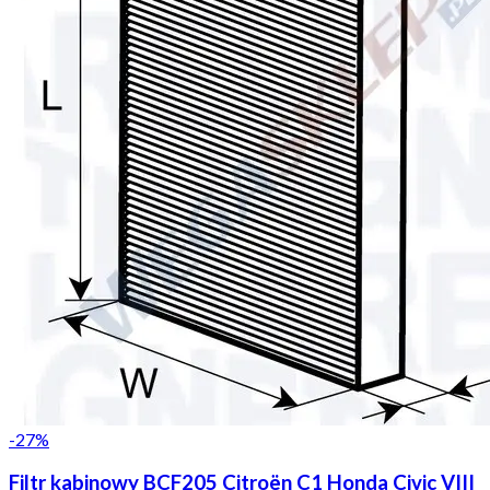
-
27
%
Filtr kabinowy BCF205 Citroën C1 Honda Civic VIII