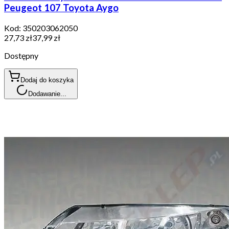
Peugeot 107 Toyota Aygo
Kod:
350203062050
27,73 zł
37,99 zł
Dostępny
Dodaj do koszyka
Dodawanie...