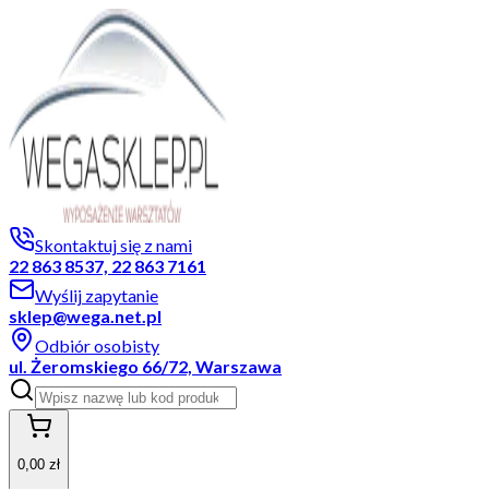
Skontaktuj się z nami
22 863 8537, 22 863 7161
Wyślij zapytanie
sklep@wega.net.pl
Odbiór osobisty
ul. Żeromskiego 66/72, Warszawa
0,00 zł