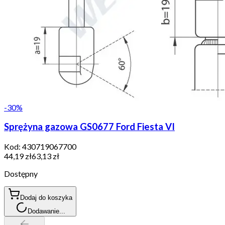
-
30
%
Sprężyna gazowa GS0677 Ford Fiesta VI
Kod:
430719067700
44,19 zł
63,13 zł
Dostępny
Dodaj do koszyka
Dodawanie...