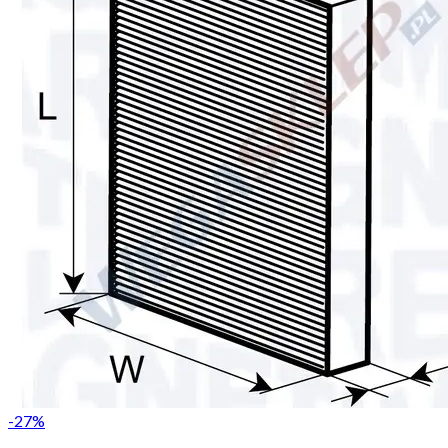
-
27
%