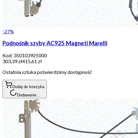
-
27
%
Podnośnik szyby AC925 Magneti Marelli
Kod:
350103925000
303,39 zł
415,61 zł
Ostatnia sztuka potwierdzimy dostępność
Dodaj do koszyka
Dodawanie...