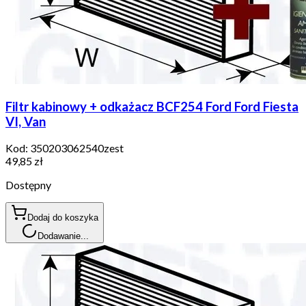
Filtr kabinowy + odkażacz BCF254 Ford Ford Fiesta
VI, Van
Kod:
350203062540zest
49,85 zł
Dostępny
Dodaj do koszyka
Dodawanie...