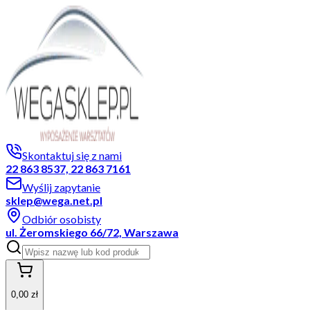
Skontaktuj się z nami
22 863 8537, 22 863 7161
Wyślij zapytanie
sklep@wega.net.pl
Odbiór osobisty
ul. Żeromskiego 66/72, Warszawa
0,00 zł