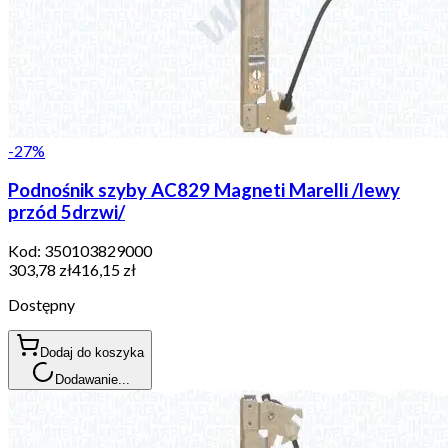
-
27
%
Podnośnik szyby AC829 Magneti Marelli /lewy
przód 5drzwi/
Kod:
350103829000
303,78 zł
416,15 zł
Dostępny
Dodaj do koszyka
Dodawanie...