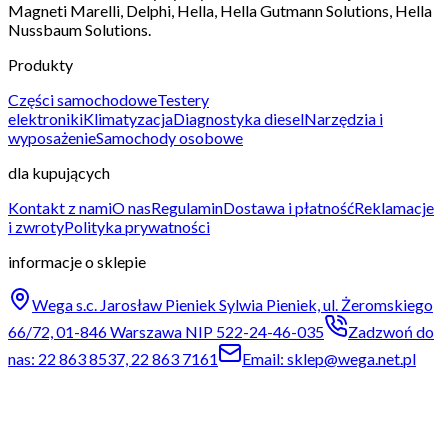
Magneti Marelli, Delphi, Hella, Hella Gutmann Solutions, Hella
Nussbaum Solutions.
Produkty
Części samochodowe
Testery
elektroniki
Klimatyzacja
Diagnostyka diesel
Narzędzia i
wyposażenie
Samochody osobowe
dla kupujących
Kontakt z nami
O nas
Regulamin
Dostawa i płatność
Reklamacje
i zwroty
Polityka prywatności
informacje o sklepie
Wega s.c. Jarosław Pieniek Sylwia Pieniek, ul. Żeromskiego
66/72, 01-846 Warszawa NIP 522-24-46-035
Zadzwoń do
nas: 22 863 8537, 22 863 7161
Email: sklep@wega.net.pl