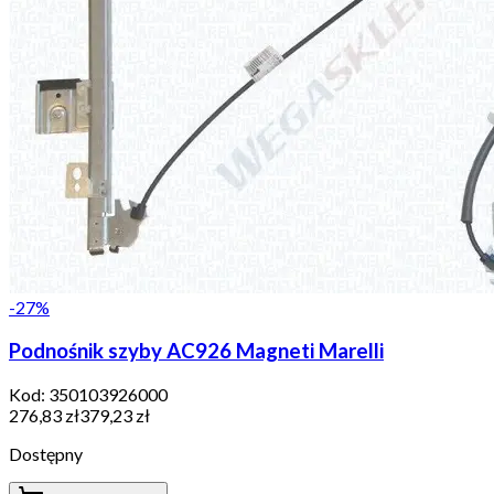
-
27
%
Podnośnik szyby AC926 Magneti Marelli
Kod:
350103926000
276,83 zł
379,23 zł
Dostępny