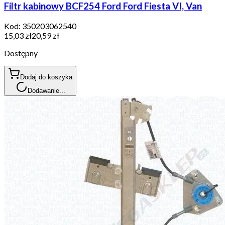
Filtr kabinowy BCF254 Ford Ford Fiesta VI, Van
Kod:
350203062540
15,03 zł
20,59 zł
Dostępny
Dodaj do koszyka
Dodawanie...