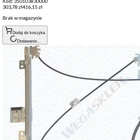
Kod:
350103830000
303,78 zł
416,15 zł
Brak w magazynie
Dodaj do koszyka
Dodawanie...