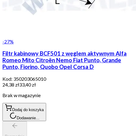
-
27
%
Filtr kabinowy BCF501 z węglem aktywnym Alfa
Romeo Mito Citroën Nemo Fiat Punto, Grande
Punto, Fiorino, Quobo Opel Corsa D
Kod:
350203065010
24,38 zł
33,40 zł
Brak w magazynie
Dodaj do koszyka
Dodawanie...