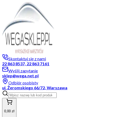
Skontaktuj się z nami
22 863 8537, 22 863 7161
Wyślij zapytanie
sklep@wega.net.pl
Odbiór osobisty
ul. Żeromskiego 66/72, Warszawa
0,00 zł