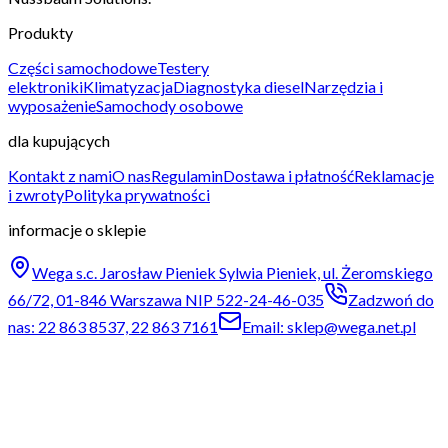
Produkty
Części samochodowe
Testery
elektroniki
Klimatyzacja
Diagnostyka diesel
Narzędzia i
wyposażenie
Samochody osobowe
dla kupujących
Kontakt z nami
O nas
Regulamin
Dostawa i płatność
Reklamacje
i zwroty
Polityka prywatności
informacje o sklepie
Wega s.c. Jarosław Pieniek Sylwia Pieniek, ul. Żeromskiego
66/72, 01-846 Warszawa NIP 522-24-46-035
Zadzwoń do
nas: 22 863 8537, 22 863 7161
Email: sklep@wega.net.pl