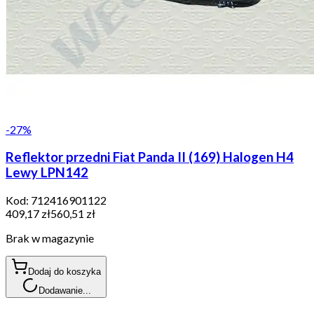
-
27
%
Reflektor przedni Fiat Panda II (169) Halogen H4
Lewy LPN142
Kod:
712416901122
409,17 zł
560,51 zł
Brak w magazynie
Dodaj do koszyka
Dodawanie...