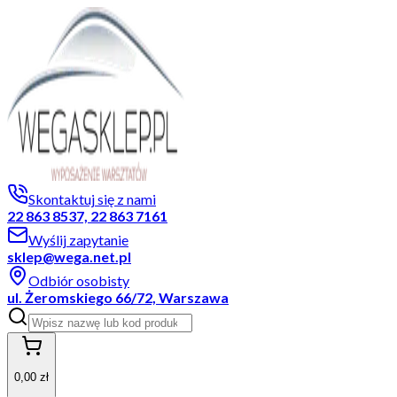
Skontaktuj się z nami
22 863 8537, 22 863 7161
Wyślij zapytanie
sklep@wega.net.pl
Odbiór osobisty
ul. Żeromskiego 66/72, Warszawa
0,00 zł