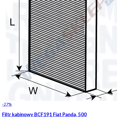
-
27
%
Filtr kabinowy BCF191 Fiat Panda, 500