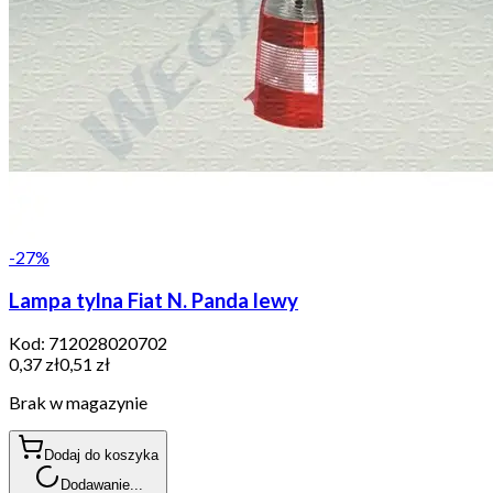
-
27
%
Lampa tylna Fiat N. Panda lewy
Kod:
712028020702
0,37 zł
0,51 zł
Brak w magazynie
Dodaj do koszyka
Dodawanie...