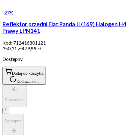
-
27
%
Reflektor przedni Fiat Panda II (169) Halogen H4
Prawy LPN141
Kod:
712416801121
350,31 zł
479,89 zł
Dostępny
Dodaj do koszyka
Dodawanie...
Poprzednia
1
Następna