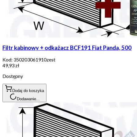
Filtr kabinowy + odkażacz BCF191 Fiat Panda, 500
Kod:
350203061910zest
49,93 zł
Dostępny
Dodaj do koszyka
Dodawanie...