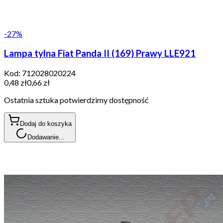
-
27
%
Lampa tylna Fiat Panda II (169) Prawy LLE921
Kod:
712028020224
0,48 zł
0,66 zł
Ostatnia sztuka potwierdzimy dostępność
Dodaj do koszyka
Dodawanie...