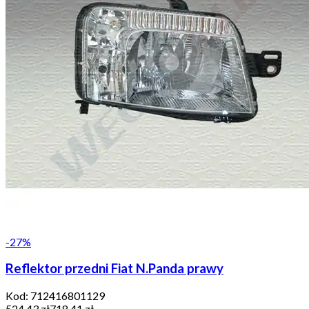
-
27
%
Reflektor przedni Fiat N.Panda prawy
Kod:
712416801129
524,43 zł
718,41 zł