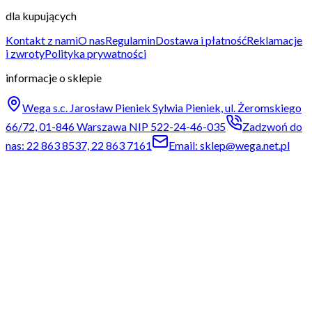
dla kupujących
Kontakt z nami
O nas
Regulamin
Dostawa i płatność
Reklamacje
i zwroty
Polityka prywatności
informacje o sklepie
Wega s.c. Jarosław Pieniek Sylwia Pieniek, ul. Żeromskiego
66/72, 01-846 Warszawa NIP 522-24-46-035
Zadzwoń do
nas: 22 863 8537, 22 863 7161
Email: sklep@wega.net.pl