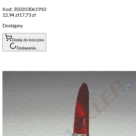
Kod:
350203061910
12,94 zł
17,73 zł
Dostępny
Dodaj do koszyka
Dodawanie...