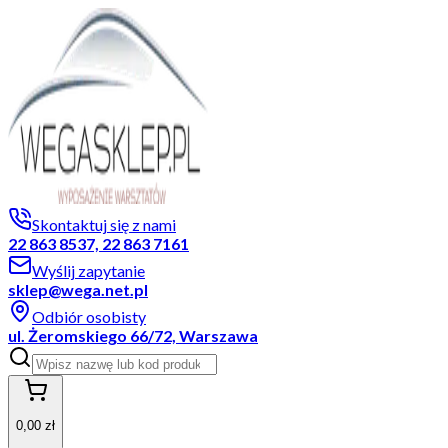
Skontaktuj się z nami
22 863 8537, 22 863 7161
Wyślij zapytanie
sklep@wega.net.pl
Odbiór osobisty
ul. Żeromskiego 66/72, Warszawa
0,00 zł