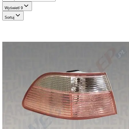
Wyświetl
9
Sortuj