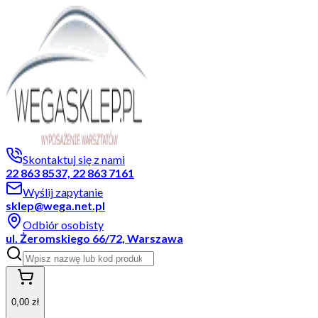
Skontaktuj się z nami
22 863 8537, 22 863 7161
Wyślij zapytanie
sklep@wega.net.pl
Odbiór osobisty
ul. Żeromskiego 66/72, Warszawa
0,00 zł