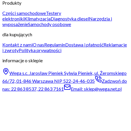
Produkty
Części samochodowe
Testery
elektroniki
Klimatyzacja
Diagnostyka diesel
Narzędzia i
wyposażenie
Samochody osobowe
dla kupujących
Kontakt z nami
O nas
Regulamin
Dostawa i płatność
Reklamacje
i zwroty
Polityka prywatności
informacje o sklepie
Wega s.c. Jarosław Pieniek Sylwia Pieniek, ul. Żeromskiego
66/72, 01-846 Warszawa NIP 522-24-46-035
Zadzwoń do
nas: 22 863 8537, 22 863 7161
Email: sklep@wega.net.pl