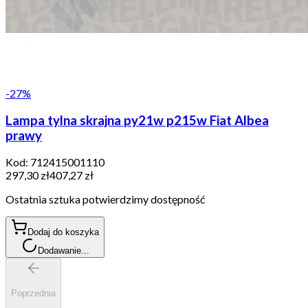
-
27
%
Lampa tylna skrajna py21w p215w Fiat Albea
prawy
Kod:
712415001110
297,30 zł
407,27 zł
Ostatnia sztuka potwierdzimy dostępność
Dodaj do koszyka
Dodawanie...
Poprzednia