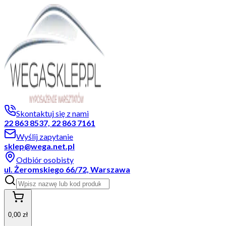
Skontaktuj się z nami
22 863 8537, 22 863 7161
Wyślij zapytanie
sklep@wega.net.pl
Odbiór osobisty
ul. Żeromskiego 66/72, Warszawa
0,00 zł