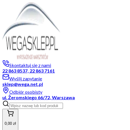
Skontaktuj się z nami
22 863 8537, 22 863 7161
Wyślij zapytanie
sklep@wega.net.pl
Odbiór osobisty
ul. Żeromskiego 66/72, Warszawa
0,00 zł