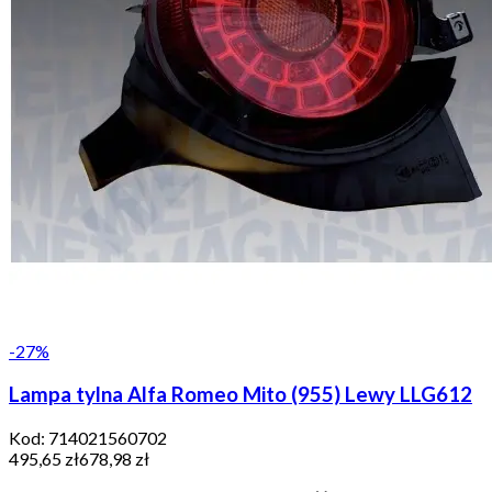
-
27
%
Lampa tylna Alfa Romeo Mito (955) Lewy LLG612
Kod:
714021560702
495,65 zł
678,98 zł