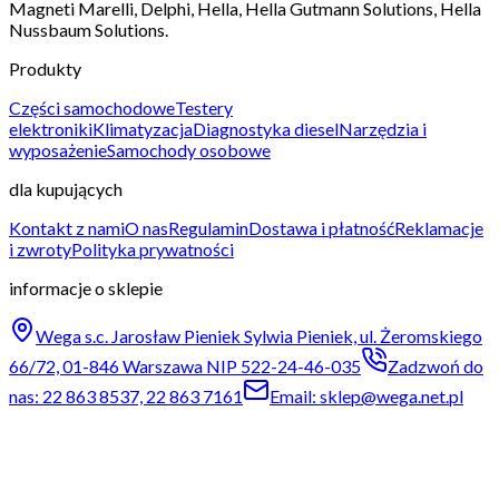
Magneti Marelli, Delphi, Hella, Hella Gutmann Solutions, Hella
Nussbaum Solutions.
Produkty
Części samochodowe
Testery
elektroniki
Klimatyzacja
Diagnostyka diesel
Narzędzia i
wyposażenie
Samochody osobowe
dla kupujących
Kontakt z nami
O nas
Regulamin
Dostawa i płatność
Reklamacje
i zwroty
Polityka prywatności
informacje o sklepie
Wega s.c. Jarosław Pieniek Sylwia Pieniek, ul. Żeromskiego
66/72, 01-846 Warszawa NIP 522-24-46-035
Zadzwoń do
nas: 22 863 8537, 22 863 7161
Email: sklep@wega.net.pl