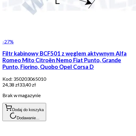
-
27
%
Filtr kabinowy BCF501 z węglem aktywnym Alfa
Romeo Mito Citroën Nemo Fiat Punto, Grande
Punto, Fiorino, Quobo Opel Corsa D
Kod:
350203065010
24,38 zł
33,40 zł
Brak w magazynie
Dodaj do koszyka
Dodawanie...