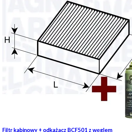
Filtr kabinowy + odkażacz BCF501 z węglem