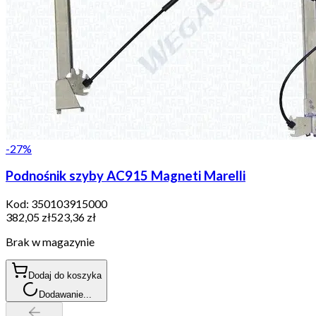
-
27
%
Podnośnik szyby AC915 Magneti Marelli
Kod:
350103915000
382,05 zł
523,36 zł
Brak w magazynie
Dodaj do koszyka
Dodawanie...