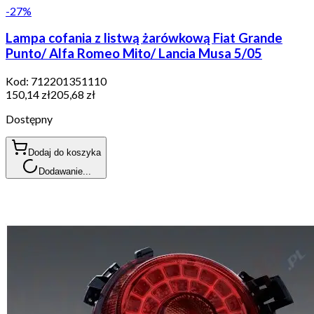
-
27
%
Lampa cofania z listwą żarówkową Fiat Grande
Punto/ Alfa Romeo Mito/ Lancia Musa 5/05
Kod:
712201351110
150,14 zł
205,68 zł
Dostępny
Dodaj do koszyka
Dodawanie...