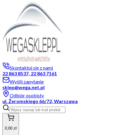
Skontaktuj się z nami
22 863 8537, 22 863 7161
Wyślij zapytanie
sklep@wega.net.pl
Odbiór osobisty
ul. Żeromskiego 66/72, Warszawa
0,00 zł