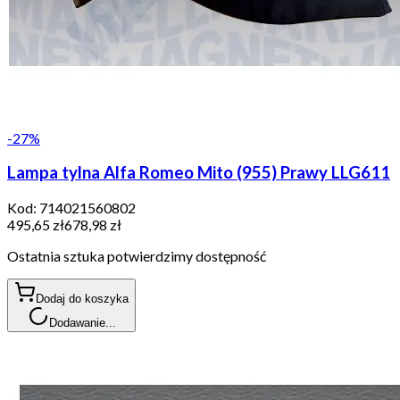
-
27
%
Lampa tylna Alfa Romeo Mito (955) Prawy LLG611
Kod:
714021560802
495,65 zł
678,98 zł
Ostatnia sztuka potwierdzimy dostępność
Dodaj do koszyka
Dodawanie...