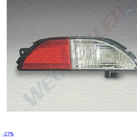
-
27
%