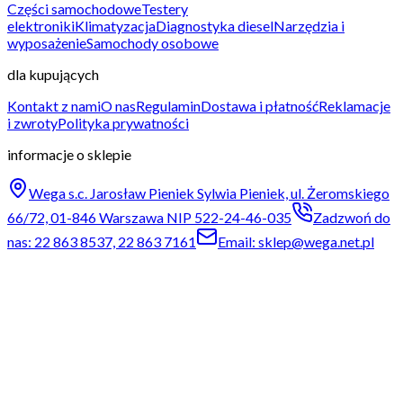
Części samochodowe
Testery
elektroniki
Klimatyzacja
Diagnostyka diesel
Narzędzia i
wyposażenie
Samochody osobowe
dla kupujących
Kontakt z nami
O nas
Regulamin
Dostawa i płatność
Reklamacje
i zwroty
Polityka prywatności
informacje o sklepie
Wega s.c. Jarosław Pieniek Sylwia Pieniek, ul. Żeromskiego
66/72, 01-846 Warszawa NIP 522-24-46-035
Zadzwoń do
nas: 22 863 8537, 22 863 7161
Email: sklep@wega.net.pl