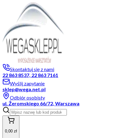
Skontaktuj się z nami
22 863 8537, 22 863 7161
Wyślij zapytanie
sklep@wega.net.pl
Odbiór osobisty
ul. Żeromskiego 66/72, Warszawa
0,00 zł