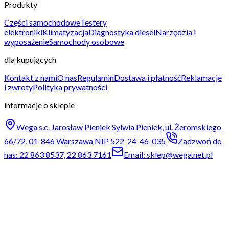
Produkty
Części samochodowe
Testery
elektroniki
Klimatyzacja
Diagnostyka diesel
Narzędzia i
wyposażenie
Samochody osobowe
dla kupujących
Kontakt z nami
O nas
Regulamin
Dostawa i płatność
Reklamacje
i zwroty
Polityka prywatności
informacje o sklepie
Wega s.c. Jarosław Pieniek Sylwia Pieniek, ul. Żeromskiego
66/72, 01-846 Warszawa NIP 522-24-46-035
Zadzwoń do
nas: 22 863 8537, 22 863 7161
Email: sklep@wega.net.pl