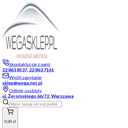
Skontaktuj się z nami
22 863 8537, 22 863 7161
Wyślij zapytanie
sklep@wega.net.pl
Odbiór osobisty
ul. Żeromskiego 66/72, Warszawa
0,00 zł