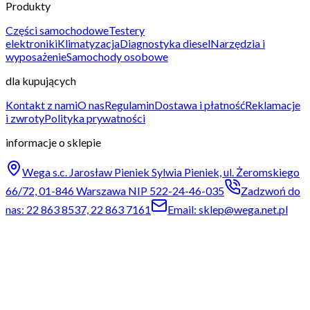
Produkty
Części samochodowe
Testery
elektroniki
Klimatyzacja
Diagnostyka diesel
Narzędzia i
wyposażenie
Samochody osobowe
dla kupujących
Kontakt z nami
O nas
Regulamin
Dostawa i płatność
Reklamacje
i zwroty
Polityka prywatności
informacje o sklepie
Wega s.c. Jarosław Pieniek Sylwia Pieniek, ul. Żeromskiego
66/72, 01-846 Warszawa NIP 522-24-46-035
Zadzwoń do
nas: 22 863 8537, 22 863 7161
Email: sklep@wega.net.pl