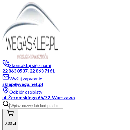
Skontaktuj się z nami
22 863 8537, 22 863 7161
Wyślij zapytanie
sklep@wega.net.pl
Odbiór osobisty
ul. Żeromskiego 66/72, Warszawa
0,00 zł