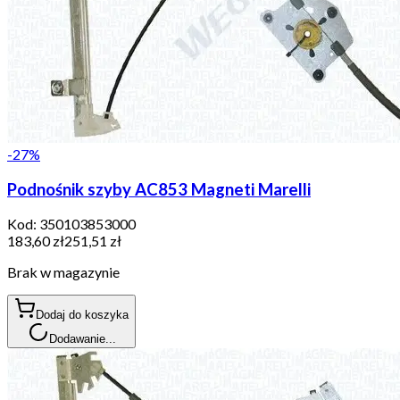
-
27
%
Podnośnik szyby AC853 Magneti Marelli
Kod:
350103853000
183,60 zł
251,51 zł
Brak w magazynie
Dodaj do koszyka
Dodawanie...