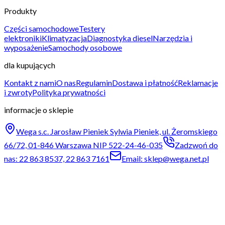
Produkty
Części samochodowe
Testery
elektroniki
Klimatyzacja
Diagnostyka diesel
Narzędzia i
wyposażenie
Samochody osobowe
dla kupujących
Kontakt z nami
O nas
Regulamin
Dostawa i płatność
Reklamacje
i zwroty
Polityka prywatności
informacje o sklepie
Wega s.c. Jarosław Pieniek Sylwia Pieniek, ul. Żeromskiego
66/72, 01-846 Warszawa NIP 522-24-46-035
Zadzwoń do
nas: 22 863 8537, 22 863 7161
Email: sklep@wega.net.pl