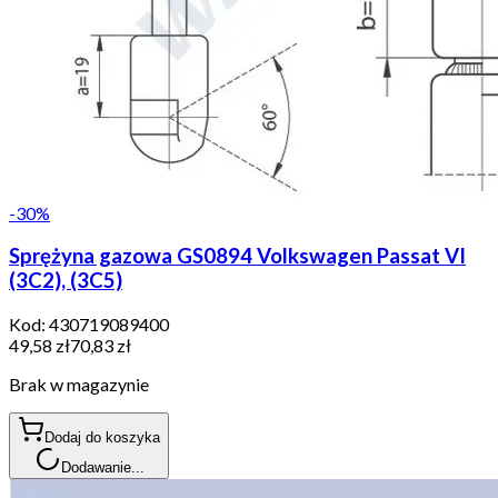
-
30
%
Sprężyna gazowa GS0894 Volkswagen Passat VI
(3C2), (3C5)
Kod:
430719089400
49,58 zł
70,83 zł
Brak w magazynie
Dodaj do koszyka
Dodawanie...