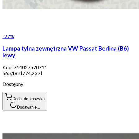
-
27
%
Lampa tylna zewnętrzna VW Passat Berlina (B6)
lewy
Kod:
714027570711
565,18 zł
774,23 zł
Dostępny
Dodaj do koszyka
Dodawanie...