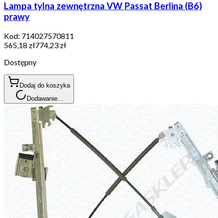
Lampa tylna zewnętrzna VW Passat Berlina (B6)
prawy
Kod:
714027570811
565,18 zł
774,23 zł
Dostępny
Dodaj do koszyka
Dodawanie...