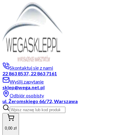
Skontaktuj się z nami
22 863 8537, 22 863 7161
Wyślij zapytanie
sklep@wega.net.pl
Odbiór osobisty
ul. Żeromskiego 66/72, Warszawa
0,00 zł