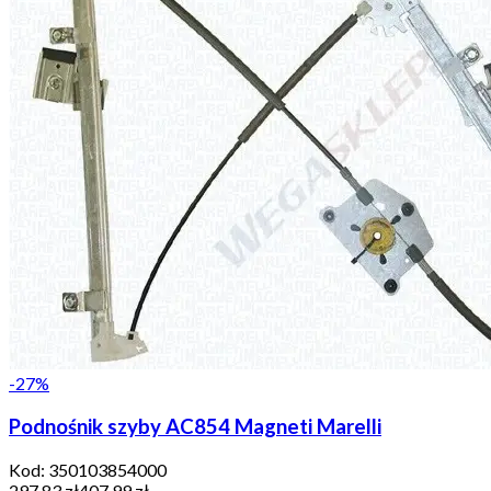
-
27
%
Podnośnik szyby AC854 Magneti Marelli
Kod:
350103854000
297,83 zł
407,99 zł