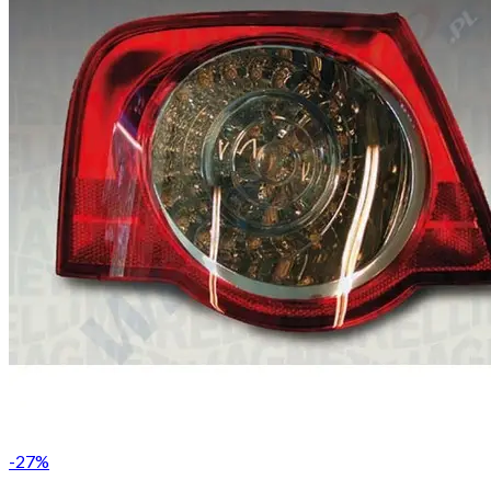
-
27
%