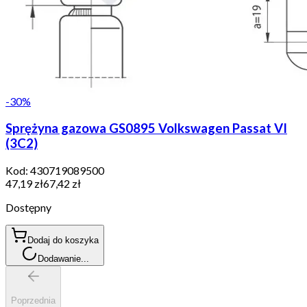
-
30
%
Sprężyna gazowa GS0895 Volkswagen Passat VI
(3C2)
Kod:
430719089500
47,19 zł
67,42 zł
Dostępny
Dodaj do koszyka
Dodawanie...
Poprzednia