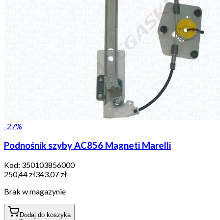
-
27
%
Podnośnik szyby AC856 Magneti Marelli
Kod:
350103856000
250,44 zł
343,07 zł
Brak w magazynie
Dodaj do koszyka