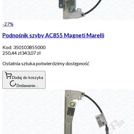
-
27
%
Podnośnik szyby AC855 Magneti Marelli
Kod:
350103855000
250,44 zł
343,07 zł
Ostatnia sztuka potwierdzimy dostępność
Dodaj do koszyka
Dodawanie...