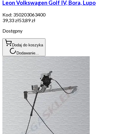
Leon Volkswagen Golf IV, Bora, Lupo
Kod:
350203063400
39,33 zł
53,89 zł
Dostępny
Dodaj do koszyka
Dodawanie...