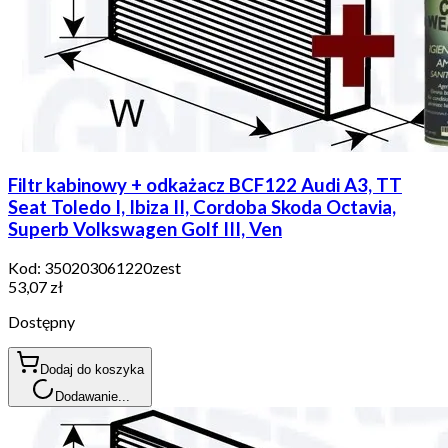
Filtr kabinowy + odkażacz BCF122 Audi A3, TT
Seat Toledo I, Ibiza II, Cordoba Skoda Octavia,
Superb Volkswagen Golf III, Ven
Kod:
350203061220zest
53,07 zł
Dostępny
Dodaj do koszyka
Dodawanie...