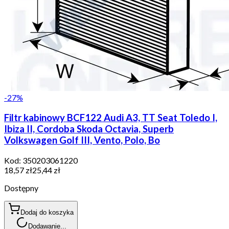
-
27
%
Filtr kabinowy BCF122 Audi A3, TT Seat Toledo I,
Ibiza II, Cordoba Skoda Octavia, Superb
Volkswagen Golf III, Vento, Polo, Bo
Kod:
350203061220
18,57 zł
25,44 zł
Dostępny
Dodaj do koszyka
Dodawanie...