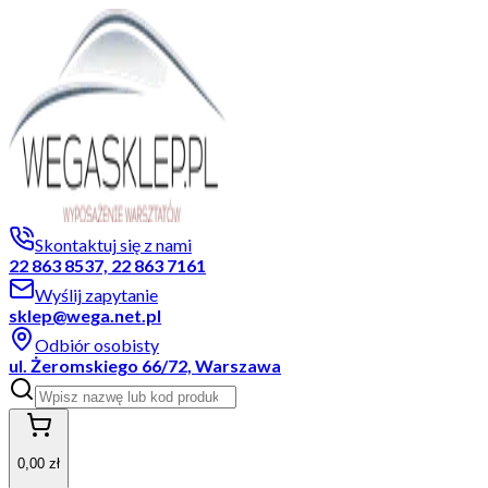
Skontaktuj się z nami
22 863 8537, 22 863 7161
Wyślij zapytanie
sklep@wega.net.pl
Odbiór osobisty
ul. Żeromskiego 66/72, Warszawa
0,00 zł