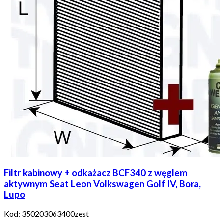
Filtr kabinowy + odkażacz BCF340 z węglem
aktywnym Seat Leon Volkswagen Golf IV, Bora,
Lupo
Kod:
350203063400zest