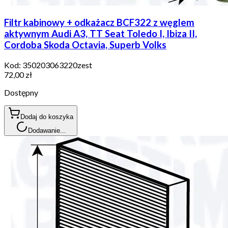
Filtr kabinowy + odkażacz BCF322 z węglem
aktywnym Audi A3, TT Seat Toledo I, Ibiza II,
Cordoba Skoda Octavia, Superb Volks
Kod:
350203063220zest
72,00 zł
Dostępny
Dodaj do koszyka
Dodawanie...