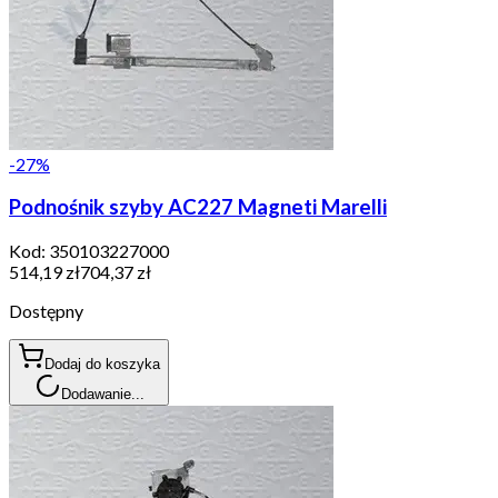
-
27
%
Podnośnik szyby AC227 Magneti Marelli
Kod:
350103227000
514,19 zł
704,37 zł
Dostępny
Dodaj do koszyka
Dodawanie...