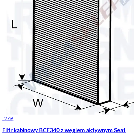
-
27
%
Filtr kabinowy BCF340 z węglem aktywnym Seat