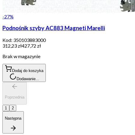
-
27
%
Podnośnik szyby AC883 Magneti Marelli
Kod:
350103883000
312,23 zł
427,72 zł
Brak w magazynie
Dodaj do koszyka
Dodawanie...
Poprzednia
1
2
Następna