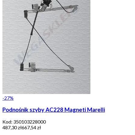
-
27
%
Podnośnik szyby AC228 Magneti Marelli
Kod:
350103228000
487,30 zł
667,54 zł