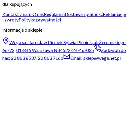
dla kupujących
Kontakt z nami
O nas
Regulamin
Dostawa i płatność
Reklamacje
i zwroty
Polityka prywatności
informacje o sklepie
Wega s.c. Jarosław Pieniek Sylwia Pieniek, ul. Żeromskiego
66/72, 01-846 Warszawa NIP 522-24-46-035
Zadzwoń do
nas: 22 863 8537, 22 863 7161
Email: sklep@wega.net.pl