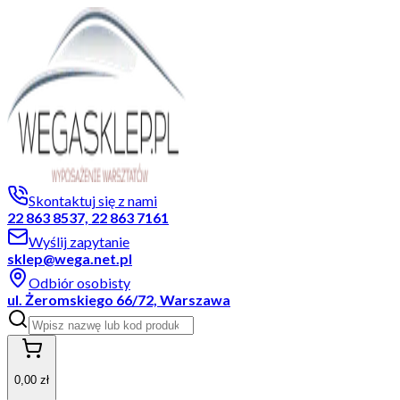
Skontaktuj się z nami
22 863 8537, 22 863 7161
Wyślij zapytanie
sklep@wega.net.pl
Odbiór osobisty
ul. Żeromskiego 66/72, Warszawa
0,00 zł