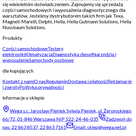
się wieloletnim doświadczeniem. Zajmujemy się sprzedażą
części samochodowych i wyposażenia diagnostycznego dla
warsztatów. Jesteśmy dystrybutorem takich firm jak Texa,
Magneti Marelli, Delphi, Hella, Hella Gutmann Solutions, Hella
Nussbaum Solutions.
Produkty
Części samochodowe
Testery
elektroniki
Klimatyzacja
Diagnostyka diesel
Narzędzia i
wyposażenie
Samochody osobowe
dla kupujących
Kontakt z nami
O nas
Regulamin
Dostawa i płatność
Reklamacje
i zwroty
Polityka prywatności
informacje o sklepie
Wega s.c. Jarosław Pieniek Sylwia Pieniek, ul. Żeromskiego
66/72, 01-846 Warszawa NIP 522-24-46-035
Zadzwoń do
nas: 22 863 8537, 22 863 7161
Email: sklep@wega.net.pl