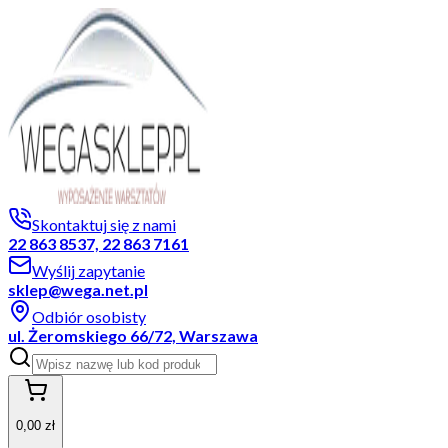
Skontaktuj się z nami
22 863 8537, 22 863 7161
Wyślij zapytanie
sklep@wega.net.pl
Odbiór osobisty
ul. Żeromskiego 66/72, Warszawa
0,00 zł