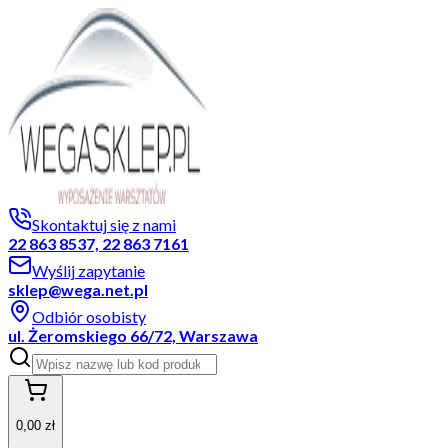
Skontaktuj się z nami
22 863 8537, 22 863 7161
Wyślij zapytanie
sklep@wega.net.pl
Odbiór osobisty
ul. Żeromskiego 66/72, Warszawa
0,00 zł