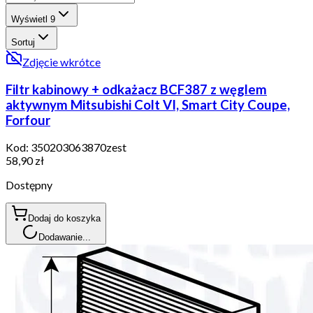
Wyświetl
9
Sortuj
Zdjęcie wkrótce
Filtr kabinowy + odkażacz BCF387 z węglem
aktywnym Mitsubishi Colt VI, Smart City Coupe,
Forfour
Kod:
350203063870zest
58,90 zł
Dostępny
Dodaj do koszyka
Dodawanie...