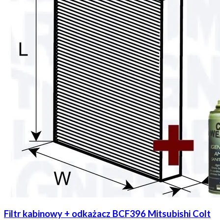
Filtr kabinowy + odkażacz BCF396 Mitsubishi Colt