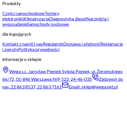
Produkty
Części samochodowe
Testery
elektroniki
Klimatyzacja
Diagnostyka diesel
Narzędzia i
wyposażenie
Samochody osobowe
dla kupujących
Kontakt z nami
O nas
Regulamin
Dostawa i płatność
Reklamacje
i zwroty
Polityka prywatności
informacje o sklepie
Wega s.c. Jarosław Pieniek Sylwia Pieniek, ul. Żeromskiego
66/72, 01-846 Warszawa NIP 522-24-46-035
Zadzwoń do
nas: 22 863 8537, 22 863 7161
Email: sklep@wega.net.pl