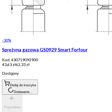
-
30
%
Sprężyna gazowa GS0929 Smart Forfour
Kod:
430719092900
43,63 zł
62,33 zł
Dostępny
Dodaj do koszyka
Dodawanie...
Poprzednia