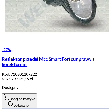
-
27
%
Reflektor przedni Mcc Smart Forfour prawy z
korektorem
Kod:
710301207222
637,57 zł
873,39 zł
Dostępny
Dodaj do koszyka
Dodawanie...