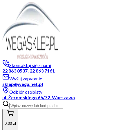
Skontaktuj się z nami
22 863 8537, 22 863 7161
Wyślij zapytanie
sklep@wega.net.pl
Odbiór osobisty
ul. Żeromskiego 66/72, Warszawa
0,00 zł