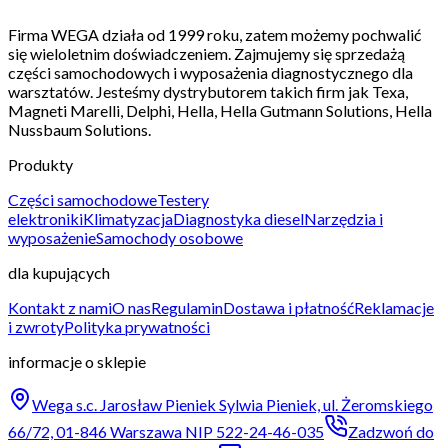
Firma WEGA działa od 1999 roku, zatem możemy pochwalić
się wieloletnim doświadczeniem. Zajmujemy się sprzedażą
części samochodowych i wyposażenia diagnostycznego dla
warsztatów. Jesteśmy dystrybutorem takich firm jak Texa,
Magneti Marelli, Delphi, Hella, Hella Gutmann Solutions, Hella
Nussbaum Solutions.
Produkty
Części samochodowe
Testery
elektroniki
Klimatyzacja
Diagnostyka diesel
Narzędzia i
wyposażenie
Samochody osobowe
dla kupujących
Kontakt z nami
O nas
Regulamin
Dostawa i płatność
Reklamacje
i zwroty
Polityka prywatności
informacje o sklepie
Wega s.c. Jarosław Pieniek Sylwia Pieniek, ul. Żeromskiego
66/72, 01-846 Warszawa NIP 522-24-46-035
Zadzwoń do