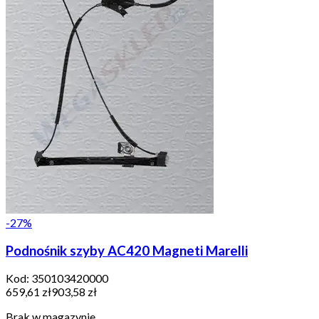
-
27
%
Podnośnik szyby AC420 Magneti Marelli
Kod:
350103420000
659,61 zł
903,58 zł
Brak w magazynie