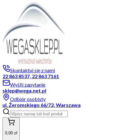
Skontaktuj się z nami
22 863 8537, 22 863 7161
Wyślij zapytanie
sklep@wega.net.pl
Odbiór osobisty
ul. Żeromskiego 66/72, Warszawa
0,00 zł