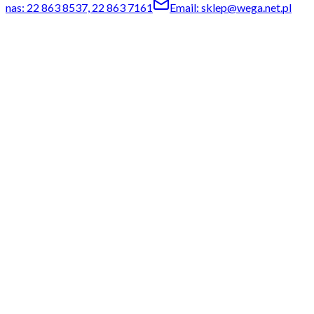
nas: 22 863 8537, 22 863 7161
Email: sklep@wega.net.pl