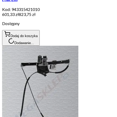
Kod:
943315421010
601,33 zł
823,75 zł
Dostępny
Dodaj do koszyka
Dodawanie...