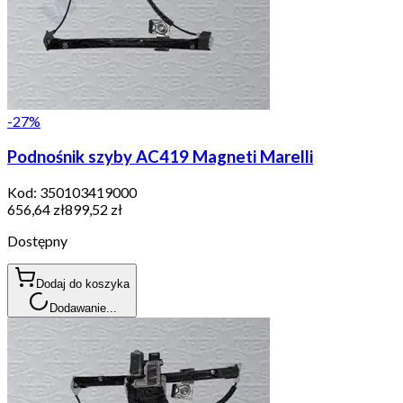
-
27
%
Podnośnik szyby AC419 Magneti Marelli
Kod:
350103419000
656,64 zł
899,52 zł
Dostępny
Dodaj do koszyka
Dodawanie...