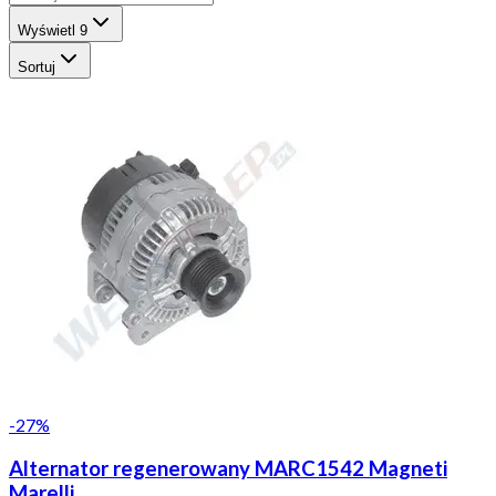
Wyświetl
9
Sortuj
-
27
%
Alternator regenerowany MARC1542 Magneti
Marelli