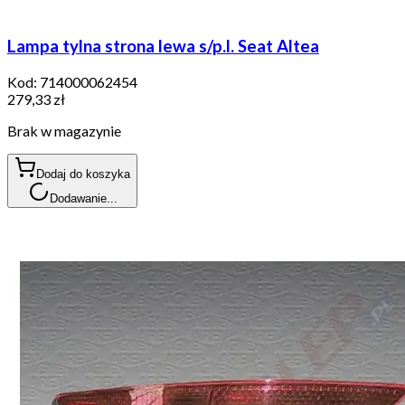
Lampa tylna strona lewa s/p.l. Seat Altea
Kod:
714000062454
279,33 zł
Brak w magazynie
Dodaj do koszyka
Dodawanie...