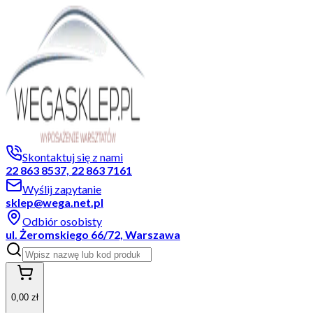
Skontaktuj się z nami
22 863 8537, 22 863 7161
Wyślij zapytanie
sklep@wega.net.pl
Odbiór osobisty
ul. Żeromskiego 66/72, Warszawa
0,00 zł