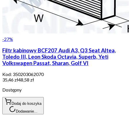
-
27
%
Filtr kabinowy BCF207 Audi A3, Q3 Seat Altea,
Toledo III, Leon Skoda Octavia, Superb, Yeti
Volkswagen Passat, Sharan, Golf VI
Kod:
350203062070
35,46 zł
48,58 zł
Dostępny
Dodaj do koszyka
Dodawanie...