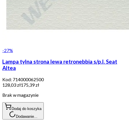
-
27
%
Lampa tylna strona lewa retronebbia s/p.l. Seat
Altea
Kod:
714000062500
128,03 zł
175,39 zł
Brak w magazynie
Dodaj do koszyka
Dodawanie...