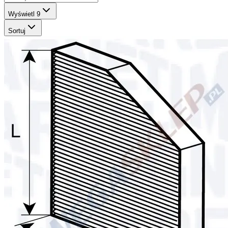
Wyświetl
9
Sortuj