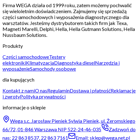
Firma WEGA działa od 1999 roku, zatem możemy pochwalić
się wieloletnim doświadczeniem. Zajmujemy się sprzedażą
części samochodowych i wyposażenia diagnostycznego dla
warsztatów. Jesteśmy dystrybutorem takich firm jak Texa,
Magneti Marelli, Delphi, Hella, Hella Gutmann Solutions, Hella
Nussbaum Solutions.
Produkty
Części samochodowe
Testery
elektroniki
Klimatyzacja
Diagnostyka diesel
Narzędzia i
wyposażenie
Samochody osobowe
dla kupujących
Kontakt z nami
O nas
Regulamin
Dostawa i płatność
Reklamacje
i zwroty
Polityka prywatności
informacje o sklepie
Wega s.c. Jarosław Pieniek Sylwia Pieniek, ul. Żeromskiego
66/72, 01-846 Warszawa NIP 522-24-46-035
Zadzwoń do
nas: 22 863 8537, 22 863 7161
Email: sklep@wega.net.pl