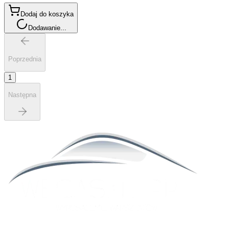
Dodaj do koszyka
Dodawanie...
Poprzednia
1
Następna