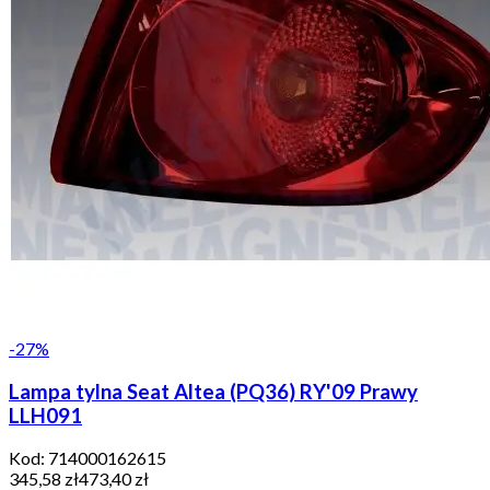
-
27
%
Lampa tylna Seat Altea (PQ36) RY'09 Prawy
LLH091
Kod:
714000162615
345,58 zł
473,40 zł