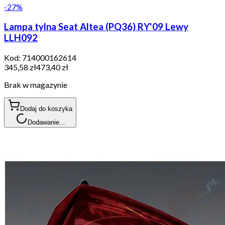
-
27
%
Lampa tylna Seat Altea (PQ36) RY'09 Lewy
LLH092
Kod:
714000162614
345,58 zł
473,40 zł
Brak w magazynie
Dodaj do koszyka
Dodawanie...