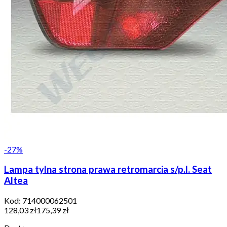
-
27
%
Lampa tylna strona prawa retromarcia s/p.l. Seat
Altea
Kod:
714000062501
128,03 zł
175,39 zł