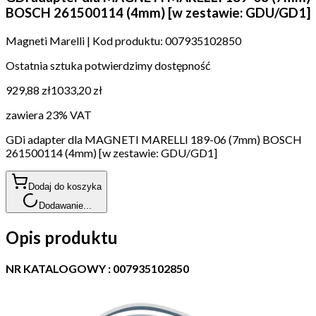
BOSCH 261500114 (4mm) [w zestawie: GDU/GD1]
Magneti Marelli
|
Kod produktu:
007935102850
Ostatnia sztuka potwierdzimy dostępność
929,88 zł
1033,20 zł
zawiera 23% VAT
GDi adapter dla MAGNETI MARELLI 189-06 (7mm) BOSCH
261500114 (4mm) [w zestawie: GDU/GD1]
Dodaj do koszyka
Dodawanie...
Opis produktu
NR KATALOGOWY : 007935102850