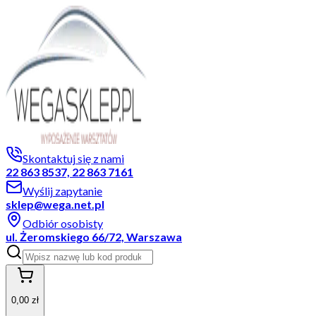
Skontaktuj się z nami
22 863 8537, 22 863 7161
Wyślij zapytanie
sklep@wega.net.pl
Odbiór osobisty
ul. Żeromskiego 66/72, Warszawa
0,00 zł