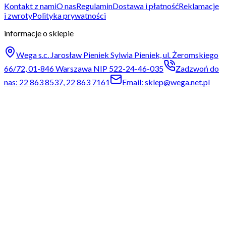
Kontakt z nami
O nas
Regulamin
Dostawa i płatność
Reklamacje
i zwroty
Polityka prywatności
informacje o sklepie
Wega s.c. Jarosław Pieniek Sylwia Pieniek, ul. Żeromskiego
66/72, 01-846 Warszawa NIP 522-24-46-035
Zadzwoń do
nas: 22 863 8537, 22 863 7161
Email: sklep@wega.net.pl