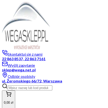
Skontaktuj się z nami
22 863 8537, 22 863 7161
Wyślij zapytanie
sklep@wega.net.pl
Odbiór osobisty
ul. Żeromskiego 66/72, Warszawa
0,00 zł