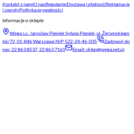
Kontakt z nami
O nas
Regulamin
Dostawa i płatność
Reklamacje
i zwroty
Polityka prywatności
informacje o sklepie
Wega s.c. Jarosław Pieniek Sylwia Pieniek, ul. Żeromskiego
66/72, 01-846 Warszawa NIP 522-24-46-035
Zadzwoń do
nas: 22 863 8537, 22 863 7161
Email: sklep@wega.net.pl