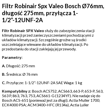
Filtr Robinair Spx Valeo Bosch Ø76mm,
długość 275mm, przyłącza 1-
1/2”-12UNF-2A
Filtr Robinair SPX Valeo
służy do zabezpieczenia stacji
klimatyzacji przed zanieczyszczeniami pochodzącymi z
układów klimatyzacji. Szczególnie groźne są środki
uszczelniające wlewane do układów klimatyzacji. Po
przedostaniu do stacji zaklejają jej przewody.
Parametry:
A
. Długość: 275 mm
B.
Średnica: Ø 76 mm
C.
Przyłącze: 1-1/2”-12UNF-2A SAE Waga: 1 kg
Kompatybilny z:
Bosch ACS752, ACS663, 663-P, 653-P, 563,
563 P, 863, 763, 753, ACS661-G (1234YF). Nie nadaje się do
Bosch ACS-651 (ponieważ jest za długi). Actia Muller 1700;
ECK4000 PSA; ACM3400-HFC (R134a), Actia Luller