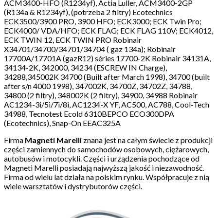
ACM3400-HFO (R1234yf), Actia Luller, ACM3400-2GP
(R134a & R1234yf), (potrzeba 2 filtry) Ecotechnics
ECK3500/3900 PRO, 3900 HFO; ECK3000; ECK Twin Pro;
ECK4000/ VDA/HFO; ECK FLAG; ECK FLAG 110V; ECK4012,
ECK TWIN 12, ECK TWIN PRO Robinair
X34701/34700/34701/34704 ( gaz 134a); Robinair
17700A/17701A (gazR12) séries 17700-2K Robinair 34131A,
34134-2K, 342000, 34234 (ESCREW IN Charge),
34288,345002K 34700 (Built after March 1998), 34700 (built
after s/n 4000 1998), 347002K, 34700Z, 34702Z, 34788,
34800 (2 filtry), 348002K (2 filtry), 34900, 34988 Robinair
AC1234-3i/5i/7i/8i, AC1234-X YF, AC500, AC788, Cool-Tech
34988, Tecnotest Ecold 6310BEPCO ECO300DPA
(Ecotechnics), Snap-On EEAC325A
Firma
Magneti Marelli
znana jest na całym świecie z produkcji
części zamiennych do samochodów osobowych, ciężarowych,
autobusów i motocykli. Części i urządzenia pochodzące od
Magneti Marelli posiadają najwyższą jakość i niezawodność.
Firma od wielu lat działa na polskim rynku. Współpracuje z nią
wiele warsztatów i dystrybutorów części.