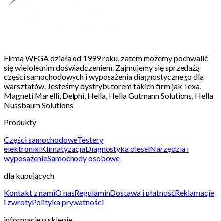
Firma WEGA działa od 1999 roku, zatem możemy pochwalić
się wieloletnim doświadczeniem. Zajmujemy się sprzedażą
części samochodowych i wyposażenia diagnostycznego dla
warsztatów. Jesteśmy dystrybutorem takich firm jak Texa,
Magneti Marelli, Delphi, Hella, Hella Gutmann Solutions, Hella
Nussbaum Solutions.
Produkty
Części samochodowe
Testery
elektroniki
Klimatyzacja
Diagnostyka diesel
Narzędzia i
wyposażenie
Samochody osobowe
dla kupujących
Kontakt z nami
O nas
Regulamin
Dostawa i płatność
Reklamacje
i zwroty
Polityka prywatności
informacje o sklepie