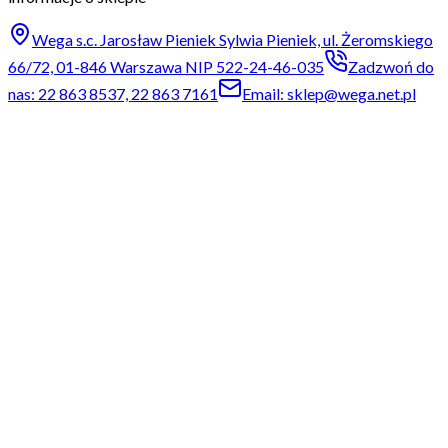
Wega s.c. Jarosław Pieniek Sylwia Pieniek, ul. Żeromskiego
66/72, 01-846 Warszawa NIP 522-24-46-035
Zadzwoń do
nas: 22 863 8537, 22 863 7161
Email: sklep@wega.net.pl