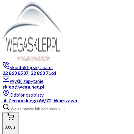
Skontaktuj się z nami
22 863 8537, 22 863 7161
Wyślij zapytanie
sklep@wega.net.pl
Odbiór osobisty
ul. Żeromskiego 66/72, Warszawa
0,00 zł