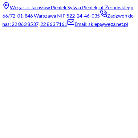
Wega s.c. Jarosław Pieniek Sylwia Pieniek, ul. Żeromskiego
66/72, 01-846 Warszawa NIP 522-24-46-035
Zadzwoń do
nas: 22 863 8537, 22 863 7161
Email: sklep@wega.net.pl