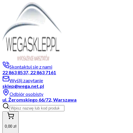
Skontaktuj się z nami
22 863 8537, 22 863 7161
Wyślij zapytanie
sklep@wega.net.pl
Odbiór osobisty
ul. Żeromskiego 66/72, Warszawa
0,00 zł