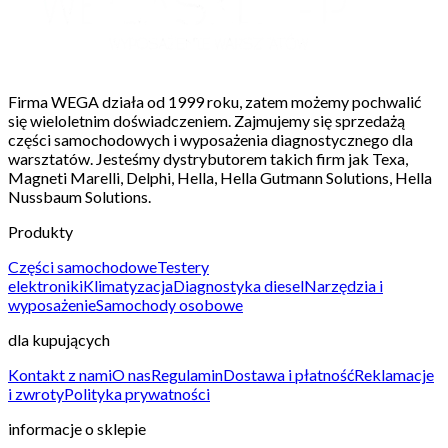
Firma WEGA działa od 1999 roku, zatem możemy pochwalić
się wieloletnim doświadczeniem. Zajmujemy się sprzedażą
części samochodowych i wyposażenia diagnostycznego dla
warsztatów. Jesteśmy dystrybutorem takich firm jak Texa,
Magneti Marelli, Delphi, Hella, Hella Gutmann Solutions, Hella
Nussbaum Solutions.
Produkty
Części samochodowe
Testery
elektroniki
Klimatyzacja
Diagnostyka diesel
Narzędzia i
wyposażenie
Samochody osobowe
dla kupujących
Kontakt z nami
O nas
Regulamin
Dostawa i płatność
Reklamacje
i zwroty
Polityka prywatności
informacje o sklepie