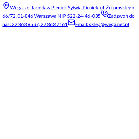
Wega s.c. Jarosław Pieniek Sylwia Pieniek, ul. Żeromskiego
66/72, 01-846 Warszawa NIP 522-24-46-035
Zadzwoń do
nas: 22 863 8537, 22 863 7161
Email: sklep@wega.net.pl