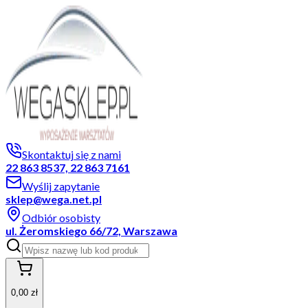
Skontaktuj się z nami
22 863 8537, 22 863 7161
Wyślij zapytanie
sklep@wega.net.pl
Odbiór osobisty
ul. Żeromskiego 66/72, Warszawa
0,00 zł