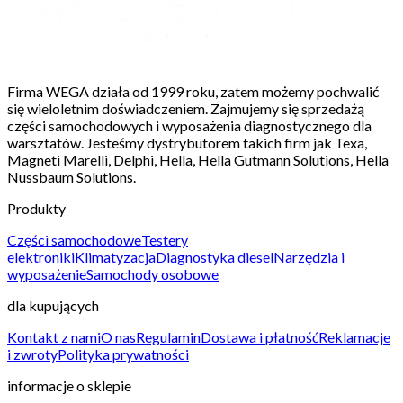
Firma WEGA działa od 1999 roku, zatem możemy pochwalić
się wieloletnim doświadczeniem. Zajmujemy się sprzedażą
części samochodowych i wyposażenia diagnostycznego dla
warsztatów. Jesteśmy dystrybutorem takich firm jak Texa,
Magneti Marelli, Delphi, Hella, Hella Gutmann Solutions, Hella
Nussbaum Solutions.
Produkty
Części samochodowe
Testery
elektroniki
Klimatyzacja
Diagnostyka diesel
Narzędzia i
wyposażenie
Samochody osobowe
dla kupujących
Kontakt z nami
O nas
Regulamin
Dostawa i płatność
Reklamacje
i zwroty
Polityka prywatności
informacje o sklepie