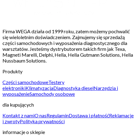
Firma WEGA działa od 1999 roku, zatem możemy pochwalić
się wieloletnim doświadczeniem. Zajmujemy się sprzedażą
części samochodowych i wyposażenia diagnostycznego dla
warsztatów. Jesteśmy dystrybutorem takich firm jak Texa,
Magneti Marelli, Delphi, Hella, Hella Gutmann Solutions, Hella
Nussbaum Solutions.
Produkty
Części samochodowe
Testery
elektroniki
Klimatyzacja
Diagnostyka diesel
Narzędzia i
wyposażenie
Samochody osobowe
dla kupujących
Kontakt z nami
O nas
Regulamin
Dostawa i płatność
Reklamacje
i zwroty
Polityka prywatności
informacje o sklepie