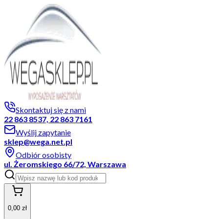
Skontaktuj się z nami
22 863 8537, 22 863 7161
Wyślij zapytanie
sklep@wega.net.pl
Odbiór osobisty
ul. Żeromskiego 66/72, Warszawa
0,00 zł