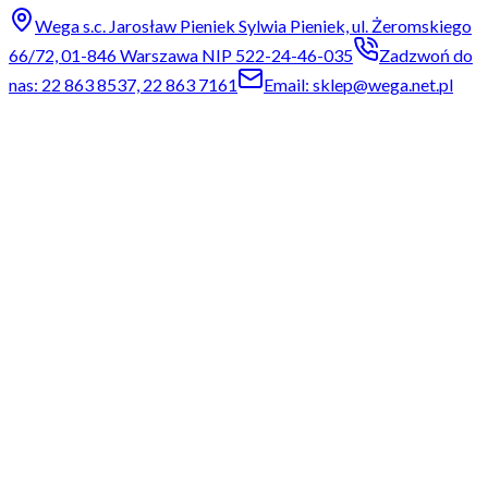
Wega s.c. Jarosław Pieniek Sylwia Pieniek, ul. Żeromskiego
66/72, 01-846 Warszawa NIP 522-24-46-035
Zadzwoń do
nas: 22 863 8537, 22 863 7161
Email: sklep@wega.net.pl