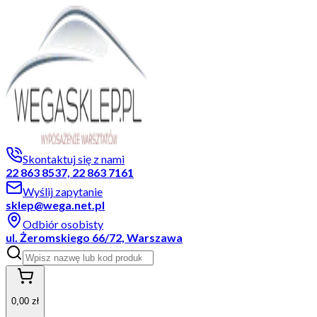
Skontaktuj się z nami
22 863 8537, 22 863 7161
Wyślij zapytanie
sklep@wega.net.pl
Odbiór osobisty
ul. Żeromskiego 66/72, Warszawa
0,00 zł