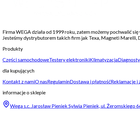
Firma WEGA działa od 1999 roku, zatem możemy pochwalić się 
Jesteśmy dystrybutorem takich firm jak Texa, Magneti Marelli, D
Produkty
Części samochodowe
Testery elektroniki
Klimatyzacja
Diagnosty
dla kupujących
Kontakt z nami
O nas
Regulamin
Dostawa i płatność
Reklamacje i
informacje o sklepie
Wega s.c. Jarosław Pieniek Sylwia Pieniek, ul. Żeromskieg