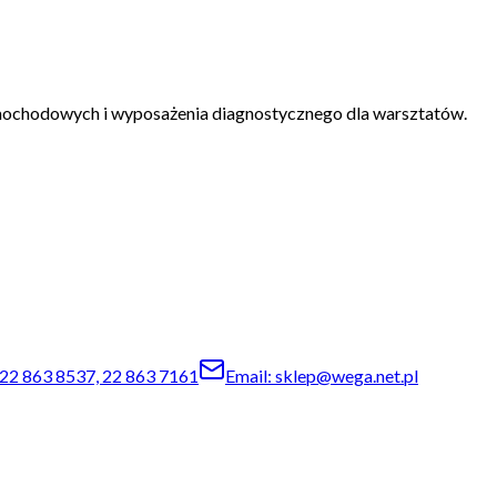
mochodowych i wyposażenia diagnostycznego dla warsztatów.
22 863 8537, 22 863 7161
Email: sklep@wega.net.pl