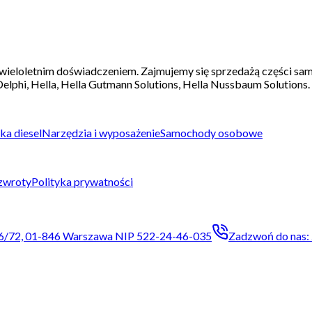
wieloletnim doświadczeniem. Zajmujemy się sprzedażą części sa
elphi, Hella, Hella Gutmann Solutions, Hella Nussbaum Solutions.
ka diesel
Narzędzia i wyposażenie
Samochody osobowe
 zwroty
Polityka prywatności
o 66/72, 01-846 Warszawa NIP 522-24-46-035
Zadzwoń do nas: 