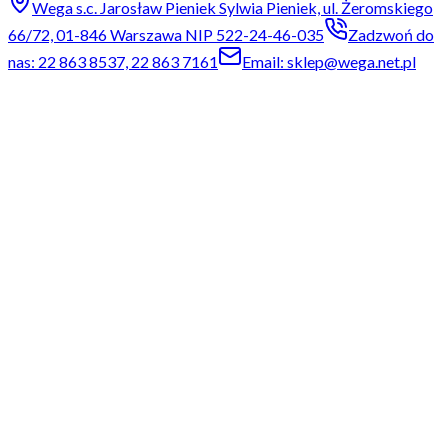
Wega s.c. Jarosław Pieniek Sylwia Pieniek, ul. Żeromskiego
66/72, 01-846 Warszawa NIP 522-24-46-035
Zadzwoń do
nas: 22 863 8537, 22 863 7161
Email: sklep@wega.net.pl