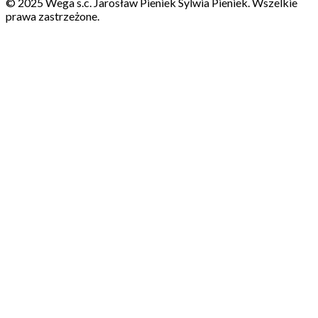
© 2025 Wega s.c. Jarosław Pieniek Sylwia Pieniek. Wszelkie
prawa zastrzeżone.