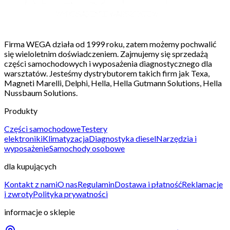
Firma WEGA działa od 1999 roku, zatem możemy pochwalić
się wieloletnim doświadczeniem. Zajmujemy się sprzedażą
części samochodowych i wyposażenia diagnostycznego dla
warsztatów. Jesteśmy dystrybutorem takich firm jak Texa,
Magneti Marelli, Delphi, Hella, Hella Gutmann Solutions, Hella
Nussbaum Solutions.
Produkty
Części samochodowe
Testery
elektroniki
Klimatyzacja
Diagnostyka diesel
Narzędzia i
wyposażenie
Samochody osobowe
dla kupujących
Kontakt z nami
O nas
Regulamin
Dostawa i płatność
Reklamacje
i zwroty
Polityka prywatności
informacje o sklepie