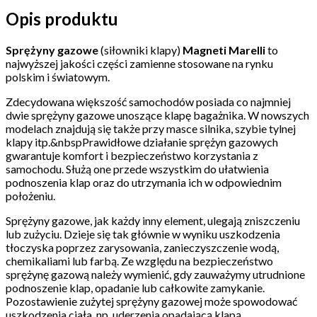
Opis produktu
Sprężyny gazowe
(siłowniki klapy)
Magneti Marelli
to
najwyższej jakości części zamienne stosowane na rynku
polskim i światowym.
Zdecydowana większość samochodów posiada co najmniej
dwie sprężyny gazowe unoszące klapę bagażnika. W nowszych
modelach znajdują się także przy masce silnika, szybie tylnej
klapy itp.&nbspPrawidłowe działanie sprężyn gazowych
gwarantuje komfort i bezpieczeństwo korzystania z
samochodu. Służą one przede wszystkim do ułatwienia
podnoszenia klap oraz do utrzymania ich w odpowiednim
położeniu.
Sprężyny gazowe, jak każdy inny element, ulegają zniszczeniu
lub zużyciu. Dzieje się tak głównie w wyniku uszkodzenia
tłoczyska poprzez zarysowania, zanieczyszczenie wodą,
chemikaliami lub farbą. Ze względu na bezpieczeństwo
sprężynę gazową należy wymienić, gdy zauważymy utrudnione
podnoszenie klap, opadanie lub całkowite zamykanie.
Pozostawienie zużytej sprężyny gazowej może spowodować
uszkodzenia ciała, np. uderzenia opadającą klapą,