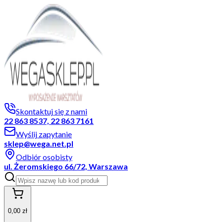
Skontaktuj się z nami
22 863 8537, 22 863 7161
Wyślij zapytanie
sklep@wega.net.pl
Odbiór osobisty
ul. Żeromskiego 66/72, Warszawa
0,00 zł