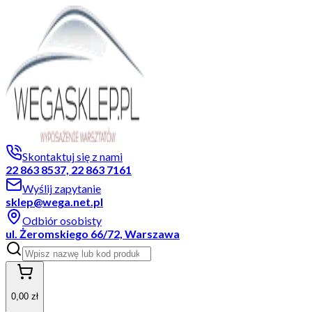
Skontaktuj się z nami
22 863 8537, 22 863 7161
Wyślij zapytanie
sklep@wega.net.pl
Odbiór osobisty
ul. Żeromskiego 66/72, Warszawa
0,00 zł