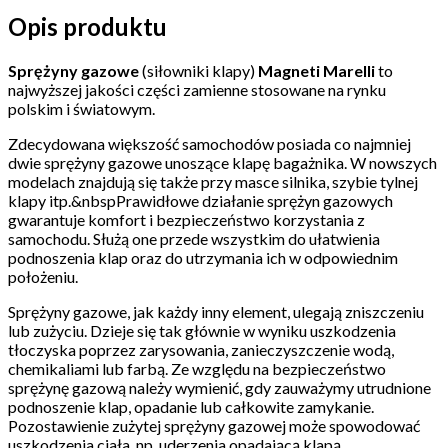
Opis produktu
Sprężyny gazowe
(siłowniki klapy)
Magneti Marelli
to
najwyższej jakości części zamienne stosowane na rynku
polskim i światowym.
Zdecydowana większość samochodów posiada co najmniej
dwie sprężyny gazowe unoszące klapę bagażnika. W nowszych
modelach znajdują się także przy masce silnika, szybie tylnej
klapy itp.&nbspPrawidłowe działanie sprężyn gazowych
gwarantuje komfort i bezpieczeństwo korzystania z
samochodu. Służą one przede wszystkim do ułatwienia
podnoszenia klap oraz do utrzymania ich w odpowiednim
położeniu.
Sprężyny gazowe, jak każdy inny element, ulegają zniszczeniu
lub zużyciu. Dzieje się tak głównie w wyniku uszkodzenia
tłoczyska poprzez zarysowania, zanieczyszczenie wodą,
chemikaliami lub farbą. Ze względu na bezpieczeństwo
sprężynę gazową należy wymienić, gdy zauważymy utrudnione
podnoszenie klap, opadanie lub całkowite zamykanie.
Pozostawienie zużytej sprężyny gazowej może spowodować
uszkodzenia ciała, np. uderzenia opadającą klapą,