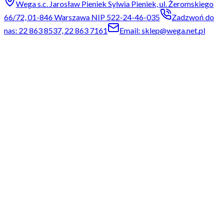
Wega s.c. Jarosław Pieniek Sylwia Pieniek, ul. Żeromskiego
66/72, 01-846 Warszawa NIP 522-24-46-035
Zadzwoń do
nas: 22 863 8537, 22 863 7161
Email: sklep@wega.net.pl