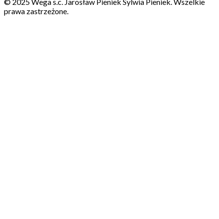
© 2025 Wega s.c. Jarosław Pieniek Sylwia Pieniek. Wszelkie
prawa zastrzeżone.