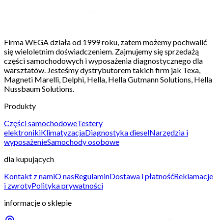
Firma WEGA działa od 1999 roku, zatem możemy pochwalić
się wieloletnim doświadczeniem. Zajmujemy się sprzedażą
części samochodowych i wyposażenia diagnostycznego dla
warsztatów. Jesteśmy dystrybutorem takich firm jak Texa,
Magneti Marelli, Delphi, Hella, Hella Gutmann Solutions, Hella
Nussbaum Solutions.
Produkty
Części samochodowe
Testery
elektroniki
Klimatyzacja
Diagnostyka diesel
Narzędzia i
wyposażenie
Samochody osobowe
dla kupujących
Kontakt z nami
O nas
Regulamin
Dostawa i płatność
Reklamacje
i zwroty
Polityka prywatności
informacje o sklepie